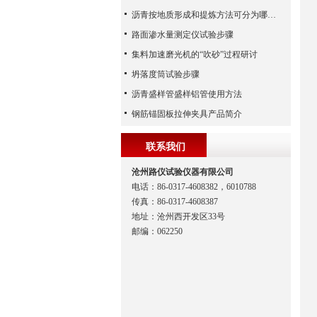
沥青按地质形成和提炼方法可分为哪两类？
路面渗水量测定仪试验步骤
集料加速磨光机的“吹砂”过程研讨
坍落度筒试验步骤
沥青盛样管盛样铝管使用方法
钢筋锚固板拉伸夹具产品简介
联系我们
沧州路仪试验仪器有限公司
电话：86-0317-4608382，6010788
传真：86-0317-4608387
地址：沧州西开发区33号
邮编：062250