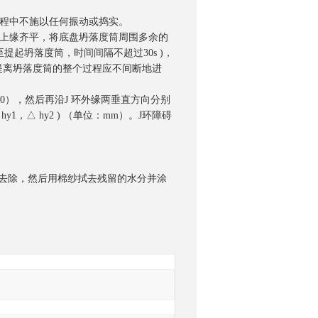
过程中不施以任何振动或捣实。
的上缘齐平，将底盘坍落度筒周围多余的
起坍落度筒，时间间隔不超过30s )，
提离坍落度筒的整个过程应不间断地进
h0），然后再沿J 环外缘两垂直方向分别
1，△ hy2 ) （单位：mm）。J环障碍
询
料去除，然后用棉纱拭去残留的水分并涂