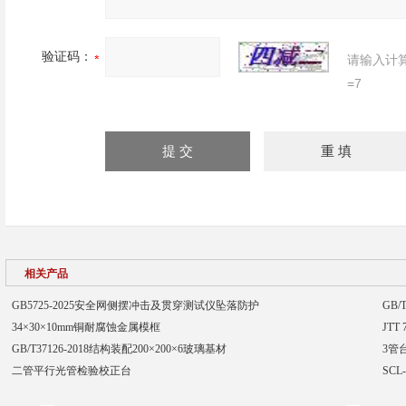
验证码：
请输入计
=7
相关产品
GB5725-2025安全网侧摆冲击及贯穿测试仪坠落防护
GB
34×30×10mm铜耐腐蚀金属模框
JTT
GB/T37126-2018结构装配200×200×6玻璃基材
3管
二管平行光管检验校正台
SC