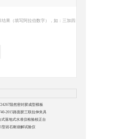
算结果（填写阿拉伯数字），如：三加四
/T24267阻然密封胶成型模板
 740-2015路面胶三联拉伸夹具
台式落地式水准仪检验校正台
L-1型岩石耐崩解试验仪