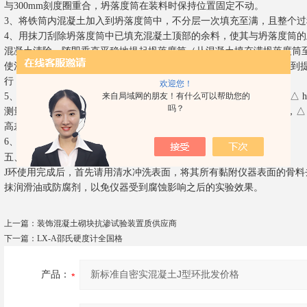
与300mm刻度圈重合，坍落度筒在装料时保持位置固定不动。
3、将铁筒内混凝土加入到坍落度筒中，不分层一次填充至满，且整个
4、用抹刀刮除坍落度筒中已填充混凝土顶部的余料，使其与坍落度筒
混凝土清除。随即垂直平稳地提起坍落度筒（从混凝土填充满坍落度筒至提
使混凝土自由流出。坍落度筒的提离过程应在5s内完成；从开始装料到
行，并在150s内完成。
欢迎您！
5、用钢尺测量J 环中心位置混凝土拌合物顶面至J 环顶面的高度差（△ 
来自局域网的朋友！有什么可以帮助您的
吗？
测量4个位置混凝土拌合物顶面至J环顶面的高度差（△ hx1，△ hx2，△ hy
高差仪计算，结果精确至1mm。
6、目视检查J环加筋杆附近是否有骨料堵塞的现象。
新标准自密实混凝土J型环
五、
维护与保养：
J环使用完成后，首先请用清水冲洗表面，将其所有黏附仪器表面的骨
抹润滑油或防腐剂，以免仪器受到腐蚀影响之后的实验效果。
上一篇：
装饰混凝土砌块抗渗试验装置质供应商
下一篇：
LX-A邵氏硬度计全国格
产品：