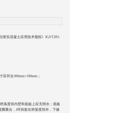
混凝土应用技术规程》JGJ/T283-
符合300mm×100mm；
在坍落度筒内壁和底板上应无明水；底板
度圈重合，J环则套在坍落度筒外，下缘