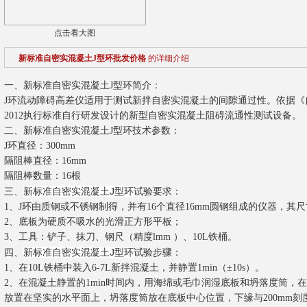
点击看大图
新标准自密实混凝土J型环批发价格
的详细介绍
一、新标准自密实混凝土J型环简介：
J环流动障碍高差仪适用于测试新拌自密实混凝土的间隙通过性。依据《自密实
2012执行标准自行研发设计的新型自密实混凝土阻碍流通性测试设备。
二、新标准自密实混凝土J型环技术参数：
J环直径：300mm
隔阻棒直径：16mm
隔阻棒数量：16根
新标准自密实混凝土J型环
三、
试验要求：
1、J环由质钢或不锈钢制得，并有16个直径16mm圆钢组成的仪器，其尺寸应
2、底板为硬质不吸水的光滑正方形平板；
3、工具：铲子、抹刀、钢尺（精度lmm ）、10L铁桶。
新标准自密实混凝土J型环
四、
试验步骤：
1、在10L铁桶中装入6-7L新拌混凝土，并静置1min（±10s）。
2、在混凝土静置的1min时间内，用海绵或毛巾润湿底板和坍落度筒，
放置在坚实的水平面上，坍落度筒放在底板中心位置，下缘与200mm刻