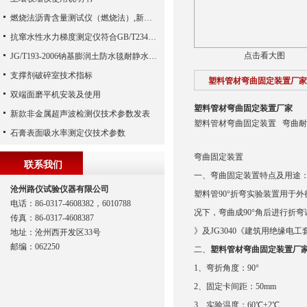
燃烧法沥青含量测试仪（燃烧法）,新型测试沥青含量（河北路仪）
抗窜水性水力梯度测定仪符合GB/T23457-2017
点击看大图
JG/T193-2006钠基膨润土防水毯耐静水压测定仪
支撑剂破碎室技术指标
塑料管材弯曲固定装置厂家
双端面磨平机安装及使用
塑料管材弯曲固定装置厂家
新款非金属超声波检测仪技术参数发表
塑料管材弯曲固定装置 弯曲耐热
石膏表面吸水率测定仪技术参数
弯曲固定装置
联系我们
一、弯曲固定装置特点及用途
沧州路仪试验仪器有限公司
塑料管90°折弯实验装置用于外径
电话：86-0317-4608382，6010788
况下，弯曲成90°角后进行折弯试
传真：86-0317-4608387
》及JG3040《建筑用绝缘
地址：沧州西开发区33号
邮编：062250
二、
塑料管材弯曲固定装置厂
1、弯折角度：90°
2、固定卡间距：50mm
3、实验温度：60℃±2℃