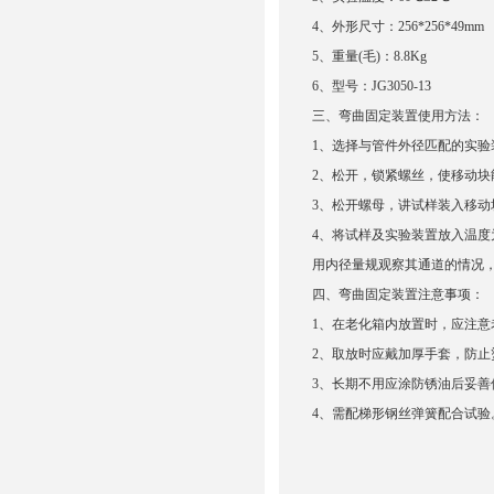
4、外形尺寸：256*256*49mm
5、重量(毛)：8.8Kg
6、型号：JG3050-13
三、弯曲固定装置使用方法：
1、选择与管件外径匹配的实验
2、松开，锁紧螺丝，使移动块
3、松开螺母，讲试样装入移
4、将试样及实验装置放入温度为
用内径量规观察其通道的情况
四、
弯曲固定装置注意事项：
1、在老化箱内放置时，应注意
2、取放时应戴加厚手套，防止
3、长期不用应涂防锈油后妥善
4、需配梯形钢丝弹簧配合试验