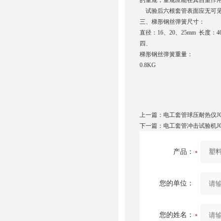
的量规，量规应能在其自重作
试验后六根套管表面应无可见
三、梯形钢丝弹簧尺寸：
直径：16、20、25mm 长度：40
四、
梯形钢丝弹簧重量：
0.8KG
上一篇：
电工套管球压耐热仪JG30
下一篇：
电工套管冲击试验机JG3
产品：
您的单位：
您的姓名：