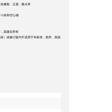
石灰爆裂、泛霜、吸水率
-U砖和空心砌
。
件，其随后所有
内容）或修订版均不适用于本标准，然而，鼓励
询