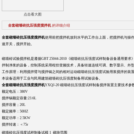
点击看大图
全套砌墙砖抗压强度搅拌机
的详细介绍
全套砌墙砖抗压强度搅拌机
使用前把搅拌机放到水平的工作台上面，把搅拌机与操作
速开关，搅拌开始。
砌墙砖试验搅拌机是遵循GBT 25044-2010《砌墙砖抗压强度试样制备设备通用
拌制净浆的设备，控制系统采用程控变频技术，具备转速连续可调、数字显示、外
工作原理：利用搅拌臂与搅拌锅之间的相对运动砌墙砖抗压强度试验用浆搅拌的装
本设备适用于工业与民用建筑砌墙砖抗压强度制备用试验设备。
全套砌墙砖抗压强度搅拌机
YXQJ-20 砌墙砖抗压强度试样制备搅拌装置主要技术参
额定电压：380V
搅拌锅额定容量:23.6L
搅拌容量；20L
额定频率：50HZ
额定功率：2.5KW
搅拌转速：＜75r
砌墙砖抗压强度试样制备试模 1 砌块范围