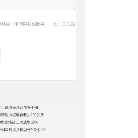
算结果（填写阿拉伯数字），如：三加四
凝土磁力振动台简介手册
墙砖磁力振动台吸力200公斤
-30型砌墙砖二次成型试模
升砌墙砖搅拌机型号YXQJ-20