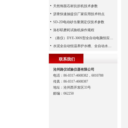
天然饰面石材抗折机技术参数
沥青快速抽提仪厂家应用技术特点
SD-2D电动砂当量测定仪技术参数
洛杉矶磨耗试验机操作规程
（路仪）DYE-300S型全自动电脑恒应力压力试验机,屏显恒应力试验机,全自动恒应力试验机
水泥全自动恒温养护水槽、全自动水泥养护槽、水泥养护水槽、水泥养护盒（沧州路仪）
联系我们
沧州路仪试验仪器有限公司
电话：86-0317-4608382，6010788
传真：86-0317-4608387
地址：沧州西开发区33号
邮编：062250