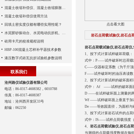
混凝土收缩补偿仪、混凝土收缩膨胀仪（河北路仪）
混凝土收缩补偿仪使用方法
点击看大图
回填土密实度仪都有哪些实用性呢？
水泥胶砂振动台、水泥电动抗折机、水泥净浆搅拌机（河北路仪）
岩石点荷载试验仪,岩石点荷
砖用卡尺的校准规程说明
岩石点荷载试验仪,岩石点荷仪,
HBP-100混凝土芯样补平器技术参数
1、按下式计算试样破坏荷载： P
液压数字式砖瓦抗折试验机参数说明
式中：P——试件破坏时总荷载
C——仪器标定系数（为千斤顶
联系我们
F——试件破坏时的油压表读数
2、按下式计算试样的破坏面
沧州路仪试验仪器有限公司
式中： Af ——试样的破坏面
电话：86-0317-4608382，6010788
D ——在试样破坏面上测量的
传真：86-0317-4608387
Wf ——试样破坏面上垂直于
地址：沧州西开发区33号
De ——等效园直径，为面积
邮编：062250
3、按下式计算岩石试件的点荷
式中：IS——试样点荷载强度
4、
岩石点荷载试验仪,岩石点荷仪
当测得的点荷载强度数据在每组1