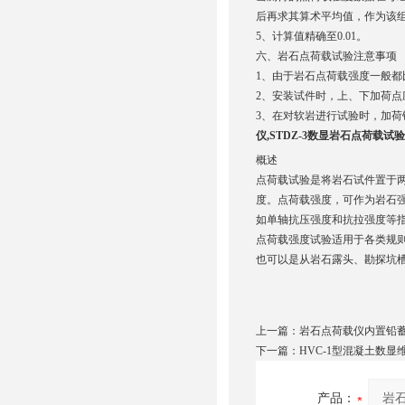
后再求其算术平均值，作为该
5、计算值精确至0.01。
六、岩石点荷载试验注意事项
1、由于岩石点荷载强度一般
2、安装试件时，上、下加荷
3、在对软岩进行试验时，加
仪,STDZ-3数显岩石点荷载试验
概述
点荷载试验是将岩石试件置于
度。点荷载强度，可作为岩石
如单轴抗压强度和抗拉强度等
点荷载强度试验适用于各类规
也可以是从岩石露头、勘探坑
上一篇：
岩石点荷载仪内置铅
下一篇：
HVC-1型混凝土数
产品：