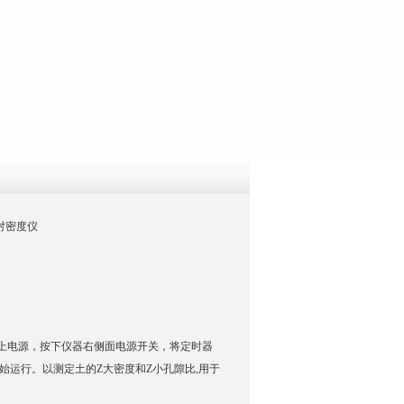
QQ
在线咨
相对密度仪
插上电源，按下仪器右侧面电源开关，将定时器
开始运行。以测定土的Z大密度和Z小孔隙比,用于