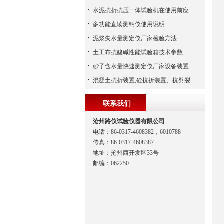
水泥抗折抗压一体试验机在使用前应该做哪些检查工作
多功能直读测钙仪使用说明
泥浆失水量测定仪厂家检验方法
土工布抗酸碱性能试验箱技术参数
砂子含水量快速测定仪厂家设备装置
混凝土抗折装置,砼抗折装置、抗劈裂夹具（河北路仪）
联系我们
沧州路仪试验仪器有限公司
电话：86-0317-4608382，6010788
传真：86-0317-4608387
地址：沧州西开发区33号
邮编：062250