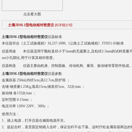
点击看大图
土壤JDM-1型电动相对密度仪
的详细介绍
土壤JDM-1型电动相对密度仪
仪器标准
本仪器符合《土工试验规程》SL237-1999,《公路土工试验规程》JTJ051-93标准
仪器用途 本仪器适用于颗粒直径小于5mm的无凝聚土,且粒径2-5mm的试样质量不大
zui小孔隙比,用于计算其相对密度。
仪器构造 仪器主要由机身、控制面板、传动机构、量筒、振动锤等零部件组成
土壤JDM-1型电动相对密度仪
仪器参数
金属容器 250ml,内径5cm,高12.7cm,防护筒 ；
击锤 锤质量1.25Kg,落高15cm,锤直径5cm、32次/min ；
振动锤 各155次/min ；
定时范围 0-15min ；
电压功率 120W 220V、50Hz ；
使用方法：
1、插上电源，打开仪器右侧面电源开关。
2、提起击杆，直至固定销插入击杆，保证击杆不会下落。这时拧松金属容器两边的