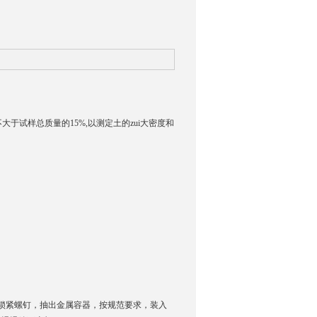
于试样总质量的15%,以测定土的zui大密度和
。
锁紧螺钉，抽出金属容器，按规范要求，装入