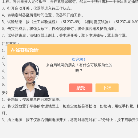
土样。将容器推入定位板中，并拧紧锁紧螺钉。然后一手扶住击杆一手拉出固定
3、打开启动开关，仪器即进入待工作状态。
4、转动定时器至所需时间位置，仪器即开始工作。
5、试验结束，按《土工试验规程》（SL237--99）《相对密度试验》（SL237--0
6、击实完成后，将锺头放下，拧松锁紧螺钉，将金属容器及护筒抽出。
7、试验结束后，清扫仪器上剩土，关电源开关，取下电源插头，罩上防尘罩。
注意事项：
1、仪器必须安装平稳，且周围环境干燥。
2、仪器机壳必须可靠接地，电源电压为：220，50HZ.
欢迎您！
3、每次取出或装上容器前必须将锤头放下，以免砸伤人身，切记。
来自局域网的朋友！有什么可以帮助您的
吗？
4、仪器上盖请勿放物件。
5、使用一段时间后，适当调节链条松紧及拧紧击实锤上的各种紧固件。
6、仪器传动部分需定期加油润滑。
安装调试方法
1、开箱后，按装箱单内容核对清单。
2、将仪器放置于平整的水泥地面上，检查定位板是否松动，如松动，用扳手拧紧。
杆。
3、插上电源，按下仪器右侧面电源开关，将定时器定时在1--2分钟上，按下启动开