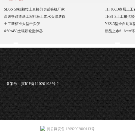
SDSS-50粗颗粒土直接剪切试验机厂家
TH-060D多层土
高速铁路路基工程粗粒土常水头渗透仪
THSJ-3土工布
土工新标准大型击实仪
YZS-3型全自动
Φ50x450土壤颗粒搅拌器
新品上市61.8mm
冀ICP备11020108号-2
备案号：
冀公网安备 13092902000113号