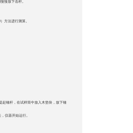
插销慢慢放下击杆。
10-99）方法进行测算。
询
提起锺杆，在试样筒中放入木垫块，放下锺
关，仪器开始运行。