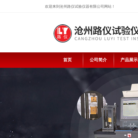
欢迎来到沧州路仪试验仪器有限公司网站！
首页
公司简介
产品展示