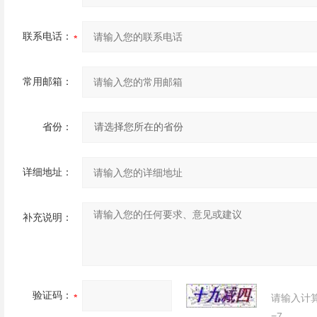
联系电话：
常用邮箱：
省份：
详细地址：
补充说明：
验证码：
请输入计
=7