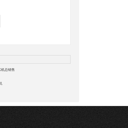
芯机总销售
机