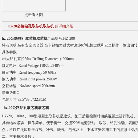
点击看大图
hz-20公路钻孔取芯机取芯机
的详细介绍
hz-20公路钻孔取芯机取芯机
产品型号:HZ-200
特点说明:装有安全离合器,当卡钻扭力过大时,能保护电机过载和
具体参数
zui大钻孔直径Max.Drilling Diameter ￠200mm
额定电压 Rated Voltage 110/220/240V～
额定功率 Rated frequency 50-60Hz
输入功率 Rated input power 2500W
空载转速 No-load speed 700r/min
净重 24KG
包装尺寸 83.5*33.5*22.8CM
hz-20公路钻孔取芯机取芯机
HZ-20、 160A、200型混凝土取芯机是建筑、施工质量检测对钢筋混凝土进行取芯
具有结构紧凑、操作简单、便于携带、交流220V电源驱动，取芯、钻孔准确、表
点，所以广泛应用于煤气、冷气、暖气、电气及上、下水道安装施工中的混凝土钻
二、
主要技术参数：