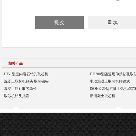
相关产品
HF-1型室内岩石钻孔取芯机
DD200型隧道用仰拱钻孔取
混凝土取芯机钻头 取芯钻头
电动混凝土取芯机脚踏式
混凝土钻孔取芯单价
ISOHZ-20型混凝土钻孔取芯
取芯机钻头批发
新混凝土取芯机