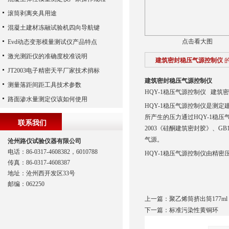
滚筒剥离夹具用途
混凝土建材冻融试验机四向导航键
点击看大图
Evd动态变形模量测试仪产品特点
激光测距仪的准确度校准说明
建筑密封稳压气源控制仪
JT2003电子精密天平厂家技术捎标
建筑密封稳压气源控制仪
测量落距间距工具技术参数
HQY-1稳压气源控制仪 建筑
路面渗水量测定仪该如何使用
HQY-1稳压气源控制仪是测
所产生的压力通过HQY-1稳压气源
联系我们
2003《硅酮建筑密封胶》、
GB
气源。
沧州路仪试验仪器有限公司
电话：86-0317-4608382，6010788
HQY-1稳压气源控制仪由精密
传真：86-0317-4608387
地址：沧州西开发区33号
邮编：062250
上一篇：
聚乙烯筒挤出筒177ml
下一篇：
标准污染性黄铜环