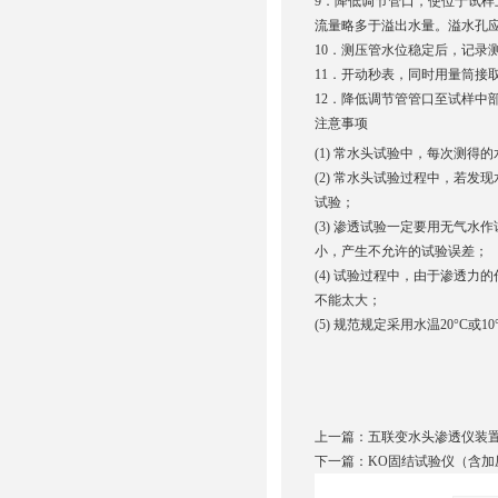
9．降低调节管口，使位于试样
流量略多于溢出水量。溢水孔
10．测压管水位稳定后，记录
11．开动秒表，同时用量筒接
12．降低调节管管口至试样中
注意事项
(1) 常水头试验中，每次测得的
(2) 常水头试验过程中，若
试验；
(3) 渗透试验一定要用无气
小，产生不允许的试验误差；
(4) 试验过程中，由于渗透力
不能太大；
(5) 规范规定采用水温20°C
上一篇：
五联变水头渗透仪装
下一篇：
KO固结试验仪（含加