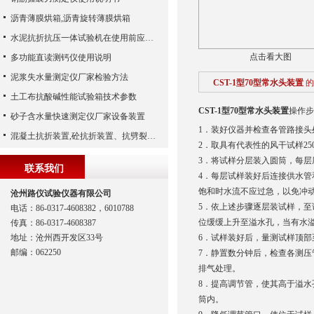
沥青薄膜烘箱,沥青旋转薄膜烘箱
水泥抗折抗压一体试验机在使用前应该做哪些检查工作
点击看大图
多功能直读测钙仪使用说明
泥浆失水量测定仪厂家检验方法
CST-1型70型常水头装置
的
土工布抗酸碱性能试验箱技术参数
CST-1型70型常水头装置
操作步
砂子含水量快速测定仪厂家设备装置
1．装好仪器并检查各管路接
混凝土抗折装置,砼抗折装置、抗劈裂夹具（河北路仪）
2．取具有代表性的风干试样250
3．将试样分层装入圆筒，每层厚2
联系我们
4．每层试样装好后连接供水
饱和时水流不应过急，以免冲
沧州路仪试验仪器有限公司
5．
依上述步骤逐层装试样，至试
电话：86-0317-4608382，6010788
位缓缓上升至溢水孔，当有水
传真：86-0317-4608387
地址：沧州西开发区33号
6．试样装好后，量测试样顶部
邮编：062250
7．静置数分钟后，检查各测
排气处理。
8．提高调节管，使其高于溢
筒内。