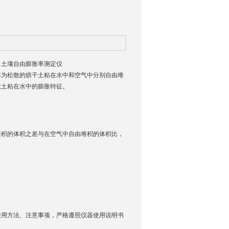
 土壤自由膨胀率测定仪
率为松散的烘干土粘在水中和空气中分别自由堆
散土粘在水中的膨胀特征。
堆积的体积之差与在空气中自由堆积的体积比，
用方法、注意事项，严格遵照仪器使用说明书