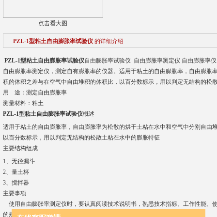
点击看大图
PZL-1型粘土自由膨胀率试验仪
的详细介绍
PZL-1型粘土自由膨胀率试验仪
自由膨胀率试验仪 自由膨胀率测定仪 自由膨胀率仪
自由膨胀率测定仪，测定自有膨胀率的仪器。适用于粘土的自由膨胀率，自由膨胀
积的体积之差与在空气中自由堆积的体积比，以百分数标示，用以判定无结构的松
用 途：测定自由膨胀率
测量材料：粘土
PZL-1型粘土自由膨胀率试验仪
概述
适用于粘土的自由膨胀率，自由膨胀率为松散的烘干土粘在水中和空气中分别自由
以百分数标示，用以判定无结构的松散土粘在水中的膨胀特征
主要结构组成
1、无径漏斗
2、量土杯
3、搅拌器
主要事项
使用自由膨胀率测定仪时，要认真阅读技术说明书，熟悉技术指标、工作性能、使
的规定步骤进行操作。