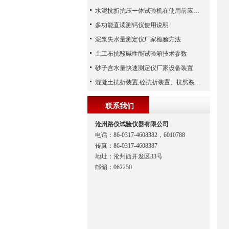
水泥抗折抗压一体试验机在使用前应该做哪些检查工作
多功能直读测钙仪使用说明
泥浆失水量测定仪厂家检验方法
土工布抗酸碱性能试验箱技术参数
砂子含水量快速测定仪厂家设备装置
混凝土抗折装置,砼抗折装置、抗劈裂夹具（河北路仪）
联系我们
沧州路仪试验仪器有限公司
电话：86-0317-4608382，6010788
传真：86-0317-4608387
地址：沧州西开发区33号
邮编：062250