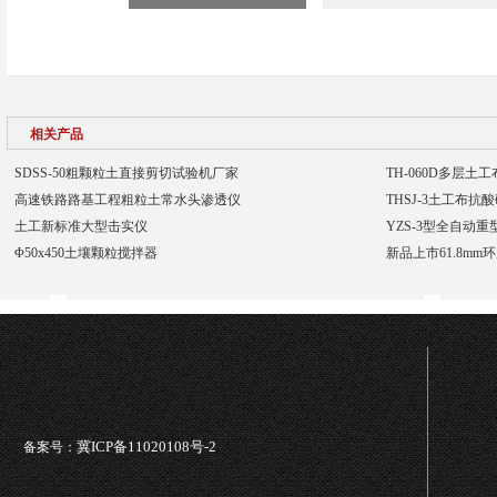
相关产品
SDSS-50粗颗粒土直接剪切试验机厂家
TH-060D多层土
高速铁路路基工程粗粒土常水头渗透仪
THSJ-3土工布
土工新标准大型击实仪
YZS-3型全自动
Φ50x450土壤颗粒搅拌器
新品上市61.8mm
冀ICP备11020108号-2
备案号：