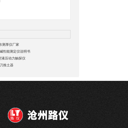
工布测厚仪厂家
抗酸碱性能测定仪说明书
重型液压动力触探仪
环刀推土器