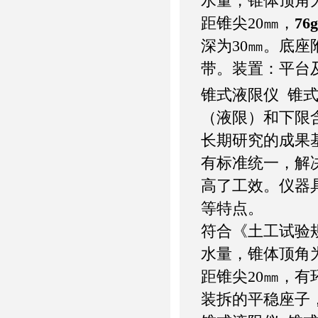
水量，锥体顶角为3
距锥尖20㎜，
76
深为30㎜。底
带。装置：平台
锥式液限仪 锥
（液限）和下限
长期研究的成果
有标准统一，解
高了工效。仪器
等特点。
符合《土工试验规
水量，锥体顶角为3
距锥尖20㎜，有
装拆的平稳座子