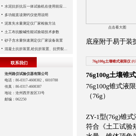
水泥抗折抗压一体试验机在使用前应该做哪些检查工作
多功能直读测钙仪使用说明
泥浆失水量测定仪厂家检验方法
点击看大图
土工布抗酸碱性能试验箱技术参数
底座附于易于装
砂子含水量快速测定仪厂家设备装置
混凝土抗折装置,砼抗折装置、抗劈裂夹具（河北路仪）
76g100g土壤锥式液限仪
的
联系我们
76g100g土壤锥
沧州路仪试验仪器有限公司
电话：86-0317-4608382，6010788
76g100g锥式液
传真：86-0317-4608387
地址：沧州西开发区33号
（76g）
邮编：062250
ZY-1型(76g)
符合《土工试验规