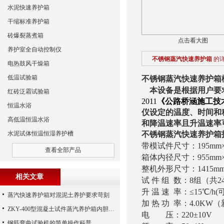
水泥快速养护箱
干缩标准养护箱
砖爆裂蒸煮箱
点击看大图
养护室全自动控制仪
不锈钢蒸汽快速养护箱
的
电热鼓风干燥箱
低温试验箱
不锈钢蒸汽快速养护箱
本设备是根据用户要求
红砖泛霜试验箱
2011
《公路桥涵施工技
恒温水浴
仪设定的温度、时间和
高低温恒温水浴
和降温速率且升温速率
水泥试体恒温恒湿养护槽
不锈钢蒸汽快速养护箱
带模试件尺寸：195mm×1
查看全部产品
箱体内径尺寸：955mm×7
整机外形尺寸：1415mm×
相关文章
试 件 组 数：8组（共2
升 温 速 率：≤15℃/h(
蒸汽快速养护箱对混泥土养护要求苛刻
加 热 功 率：4.0K
ZKY-400型混凝土试件蒸汽养护箱内胆实拍
电 压：220±10V
钢筋弯曲试验机的简单操作科普