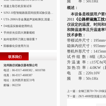
频 率：50±1Hz
混凝土取芯机安装试车
概述：
SJNJ-10型智能路面层间扭剪试验仪选购说明
本设备是根据用户要求
2011
《公路桥涵施工技
UTA-2000A非金属超声波检测仪,混凝土超声波检测仪,非金属超声分析仪（河北路仪）
仪设定的温度、时间和
D4低温实验箱使用特点
和降温速率且升温速率
手持折光仪四大测量规程
技术参数：
如何使用环刀测土壤容重？
带模试件尺寸：195mm×1
箱体内径尺寸：955mm×7
阳极极化仪使用方法
整机外形尺寸：1415mm×
试 件 组 数：8组（共2
联系我们
升 温 速 率：≤15℃/h(
沧州路仪试验仪器有限公司
加 热 功 率：4.0K
电话：86-0317-4608382，6010788
电 压：220±10V
传真：86-0317-4608387
频 率：50±1Hz
地址：沧州西开发区33号
邮编：062250
上一篇：
全钢三联70×70×20
下一篇：
ZKY-400B型混凝