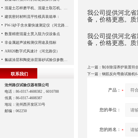
混凝土芯样磨平机、混凝土取芯机、混凝土钻芯机、混凝土磨平机
我公司提供河北省
建筑密封材料流平性模具装箱单：
备，价格更惠。质
PW-1砂子含水量快速测定仪（河北路仪）
数显精密混凝土贯入阻力仪设备点
我公司提供河北省
备，价格更惠。质
非金属超声波检测仪用途及指标
AR826数字式风速计（河北路仪）
氟碳涂层和陶瓷涂层落砂试验仪参数简介
上一篇：
制冷除湿养护装置符
联系我们
下一篇：
钢筋反向弯曲试验机6-
沧州路仪试验仪器有限公司
产品：
电话：86-0317-4608382，6010788
传真：86-0317-4608387
地址：沧州西开发区33号
您的单位：
邮编：062250
您的姓名：