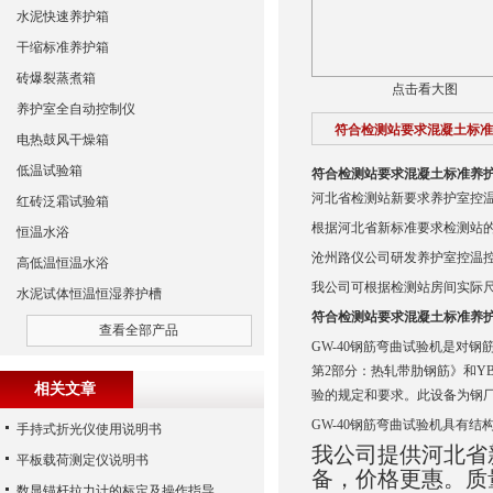
水泥快速养护箱
干缩标准养护箱
砖爆裂蒸煮箱
点击看大图
养护室全自动控制仪
符合检测站要求混凝土标准
电热鼓风干燥箱
低温试验箱
符合检测站要求混凝土标准养
河北省检测站新要求养护室控
红砖泛霜试验箱
根据河北省新标准要求检测站
恒温水浴
沧州路仪公司研发养护室控温
高低温恒温水浴
我公司可根据检测站房间实际
水泥试体恒温恒湿养护槽
符合检测站要求混凝土标准养
查看全部产品
GW-40钢筋弯曲试验机是对钢
第2部分：热轧带肋钢筋》和YB/
相关文章
验的规定和要求。此设备为钢
GW-40钢筋弯曲试验机具有
手持式折光仪使用说明书
我公司提供河北省
平板载荷测定仪说明书
备，价格更惠。质
数显锚杆拉力计的标定及操作指导