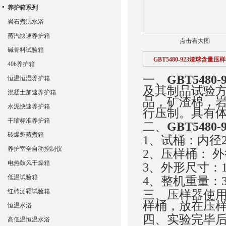
养护箱系列
岩石煮沸水浴
蒸汽快速养护箱
点击看大图
碱骨料试验箱
GBT5480-923渣球含量压
40b养护箱
一、
GBT548
恒温恒湿养护箱
及其制品试验
混凝土加速养护箱
品，矿渣棉，
水泥快速养护箱
行压制。具有
干缩标准养护箱
二、
GBT548
砖爆裂蒸煮箱
1、试桶：内径27
养护室全自动控制仪
2、压样桶： 外径
电热鼓风干燥箱
3、外形尺寸：13
低温试验箱
4、整机重量：3
红砖泛霜试验箱
三、压样器使
样桶，放在压
恒温水浴
四、实验完毕
高低温恒温水浴