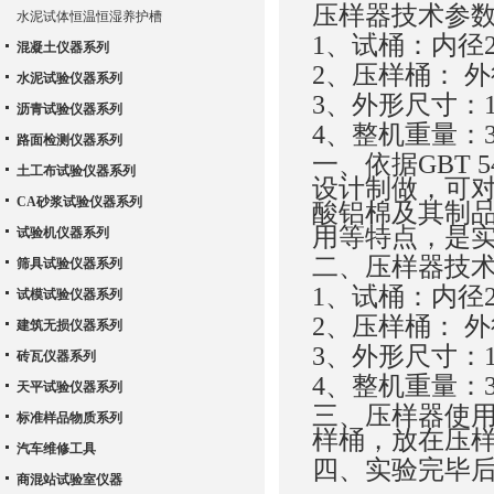
压样器技术参
水泥试体恒温恒湿养护槽
1、试桶：内径27
混凝土仪器系列
2、压样桶： 外径
水泥试验仪器系列
3、外形尺寸：13
沥青试验仪器系列
4、整机重量：3
路面检测仪器系列
一、
依据GBT 
土工布试验仪器系列
设计制做，可
CA砂浆试验仪器系列
酸铝棉及其制
用等特点，是实
试验机仪器系列
二、压样器技
筛具试验仪器系列
1、试桶：内径27
试模试验仪器系列
2、压样桶： 外径
建筑无损仪器系列
3、外形尺寸：13
砖瓦仪器系列
4、整机重量：3
天平试验仪器系列
三、压样器使
标准样品物质系列
样桶，放在压
汽车维修工具
四、实验完毕
商混站试验室仪器