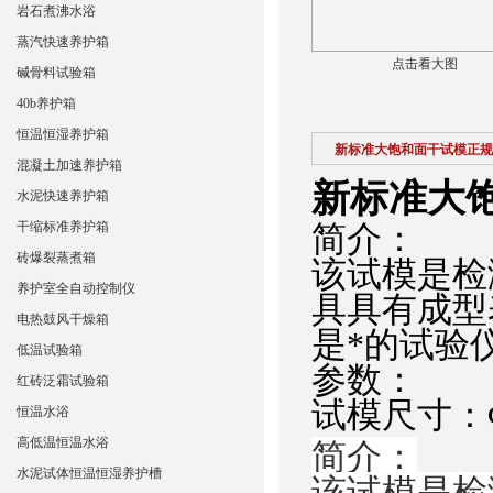
岩石煮沸水浴
蒸汽快速养护箱
点击看大图
碱骨料试验箱
40b养护箱
恒温恒湿养护箱
新标准大饱和面干试模正规
混凝土加速养护箱
新标准大
水泥快速养护箱
干缩标准养护箱
简介：
砖爆裂蒸煮箱
该试模是检
养护室全自动控制仪
具具有成型
电热鼓风干燥箱
是*的试验
低温试验箱
参数：
红砖泛霜试验箱
试模尺寸：Φ3
恒温水浴
高低温恒温水浴
简介：
水泥试体恒温恒湿养护槽
该试模是检