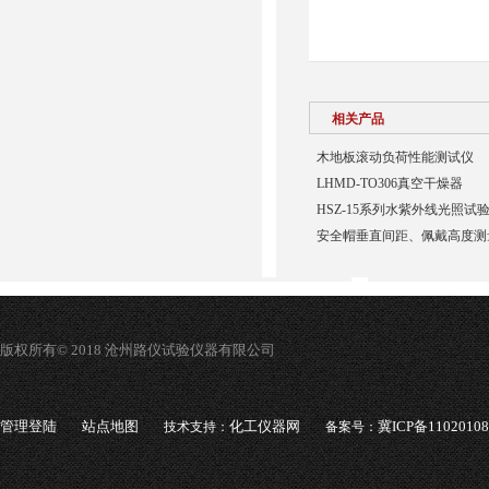
相关产品
木地板滚动负荷性能测试仪
LHMD-TO306真空干燥器
HSZ-15系列水紫外线光照试
安全帽垂直间距、佩戴高度测
版权所有© 2018 沧州路仪试验仪器有限公司
管理登陆
站点地图
化工仪器网
冀ICP备1102010
技术支持：
备案号：