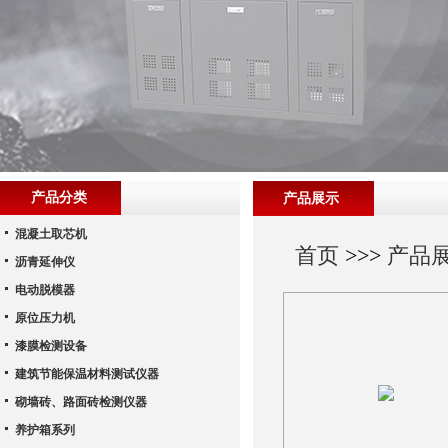
产品分类
产品展示
混凝土取芯机
首页
>>>
产品
沥青延伸仪
电动脱模器
原位压力机
漆膜检测设备
建筑节能保温材料测试仪器
砌墙砖、路面砖检测仪器
养护箱系列