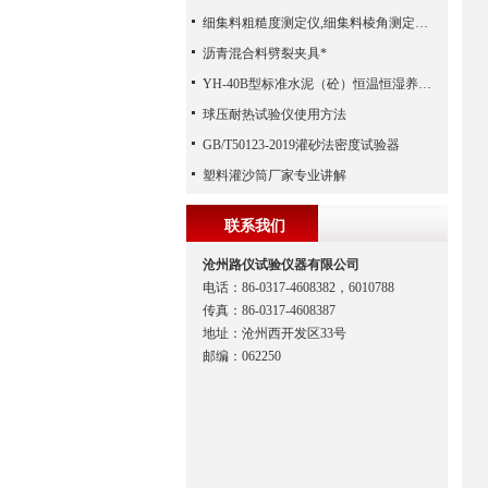
细集料粗糙度测定仪,细集料棱角测定仪,细集料冲击值试验仪 （河北路仪）
沥青混合料劈裂夹具*
YH-40B型标准水泥（砼）恒温恒湿养护箱常见故障及排除方法
球压耐热试验仪使用方法
GB/T50123-2019灌砂法密度试验器
塑料灌沙筒厂家专业讲解
联系我们
沧州路仪试验仪器有限公司
电话：86-0317-4608382，6010788
传真：86-0317-4608387
地址：沧州西开发区33号
邮编：062250