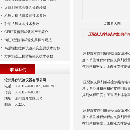
滚筒剥离试验夹具操作步骤
机压力机抗折装置技术参数
点击看大图
砂浆抗压夹具技术参数
GFRP双剪测试装置产品简介
压裂液支撑剂破碎室
的详
钢筋T型拉伸试验夹具操作规范
高强螺栓拉伸试验夹具主要技术指标
压裂液支撑剂破碎室满足标准
方体混凝土抗劈裂夹具技术参数
度：单位堆积体积的支撑剂质
撑剂体积密度；压裂液支撑剂
联系我们
沧州路仪试验仪器有限公司
压裂液支撑剂破碎室满足标准
电话：86-0317-4608382，6010788
度：单位堆积体积的支撑剂质
传真：86-0317-4608387
撑剂体积密度；压裂液支撑剂
地址：沧州西开发区33号
邮编：062250
压裂液支撑剂破碎室满足标准
度：单位堆积体积的支撑剂质
撑剂体积密度；压裂液支撑剂