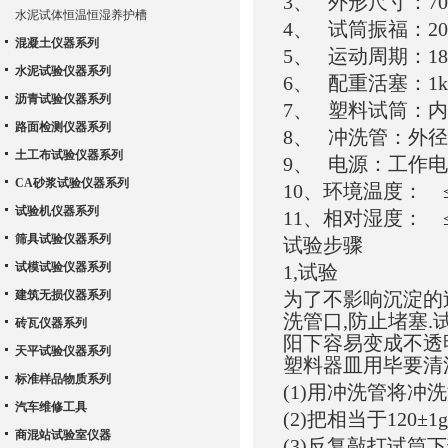
3、 外形尺寸：700
水泥试体恒温恒湿养护槽
4、 试筒振福：20.3
混凝土仪器系列
5、 运动周期：180次
水泥试验仪器系列
6、 配重活塞：1kg
沥青试验仪器系列
7、 塑料试筒：内径
路面检测仪器系列
8、 冲洗管：外径6
土工布试验仪器系列
9、 电源：工作电压 
CA砂浆试验仪器系列
10、环境温度： 
试验机仪器系列
11、相对湿度： ≤
筛具试验仪器系列
试验步骤
试模试验仪器系列
1,试验
建筑无损仪器系列
为了不影响沉淀的
洗管口,防止堵塞.
砖瓦仪器系列
阳下容易变成不透
天平试验仪器系列
塑料器皿用毕要清
标准样品物质系列
(1)用冲洗管将冲洗
汽车维修工具
(2)把相当于120
商混站试验室仪器
(3)反复敲打试筒下