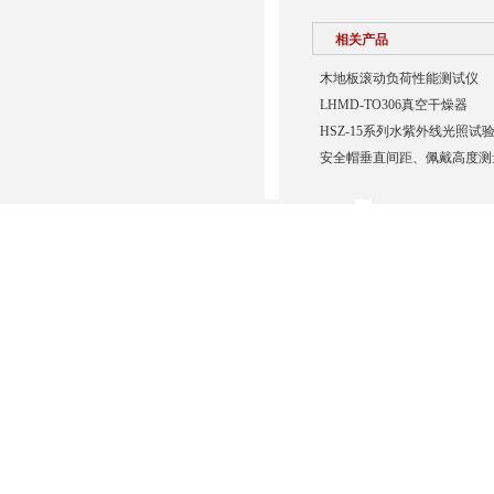
相关产品
木地板滚动负荷性能测试仪
LHMD-TO306真空干燥器
HSZ-15系列水紫外线光照试
安全帽垂直间距、佩戴高度测
版权所有© 2018 沧州路仪试验仪器有限公司
管理登陆
站点地图
化工仪器网
冀ICP备1102010
技术支持：
备案号：