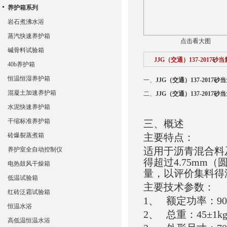
养护箱系列
岩石煮沸水浴
蒸汽快速养护箱
点击看大图
碱骨料试验箱
JJG（交通）137-2017
40b养护箱
恒温恒湿养护箱
一、
JJG（交通）137-2017
混凝土加速养护箱
二、
JJG（交通）137-2017
水泥快速养护箱
干缩标准养护箱
三、概述
砖爆裂蒸煮箱
主要特点：
适用于沥青混合料
养护室全自动控制仪
得超过4.75mm
电热鼓风干燥箱
量，以评价集料得
低温试验箱
主要技术参数：
红砖泛霜试验箱
1、 额定功率：9
恒温水浴
2、 总重：45±1k
高低温恒温水浴