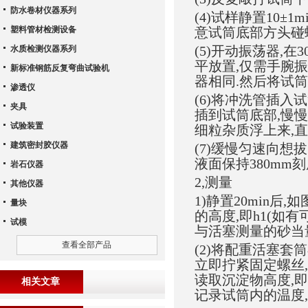
防水卷材仪器系列
(4)试样静置10±
塑料管材检测设备
意试筒底部方头碰螺
(5)开动振荡器,在
水质检测仪器系列
平放置,仅需手腕振
新标准钢筋反复弯曲试验机
器相同.然后将试筒
渗透仪
(6)将冲洗管插入
夹具
插到试筒底部,慢
试验装置
细粒杂质浮上来,直
建筑密封胶仪器
(7)缓慢匀速向想
液面保持380mm刻
岩石仪器
2,测量
其他仪器
1)静置20min
量块
的高度,即h1(如
试模
与活塞测量的砂当量
查看全部产品
(2)将配重活塞套
立即拧紧固定螺丝
读取沉淀物高度,即h
相关文章
记录试筒内的温度,