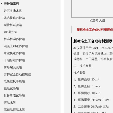
养护箱系列
岩石煮沸水浴
蒸汽快速养护箱
点击看大图
碱骨料试验箱
新标准土工合成材料测厚仪
40b养护箱
恒温恒湿养护箱
新标准土工合成材料测厚
混凝土加速养护箱
本仪器适用于GB/T1376
水泥快速养护箱
长度，实行了对试样2kpa、2
成材料，土工隔垫，排水复合
干缩标准养护箱
二、技术参数
砖爆裂蒸煮箱
技术参数
养护室全自动控制仪
1、压脚面积 25cm²
电热鼓风干燥箱
2、压脚直径 10mm
低温试验箱
3、压脚面积 100㎝²
红砖泛霜试验箱
4、压脚重量 2kPa±0.01kPa
恒温水浴
5、二次压重 20kPa±0.1kPa
高低温恒温水浴