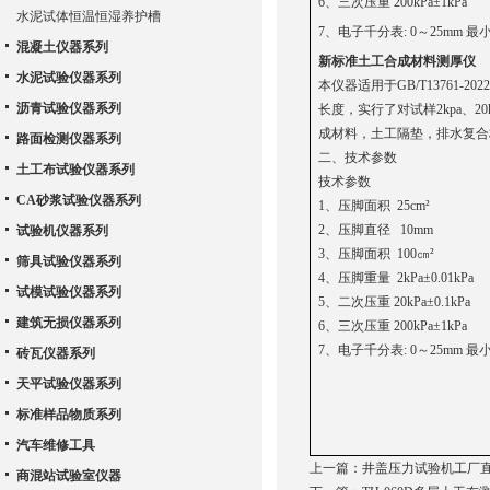
6、三次压重
水泥试体恒温恒湿养护槽
7、电子千分表: 0～25mm 最小
混凝土仪器系列
新标准土工合成材料测厚仪
水泥试验仪器系列
本仪器适用于GB/T1376
沥青试验仪器系列
长度，实行了对试样2kpa、2
成材料，土工隔垫，排水复合
路面检测仪器系列
二、技术参数
土工布试验仪器系列
技术参数
CA砂浆试验仪器系列
1、压脚面积 25cm²
2、压脚直径 10mm
试验机仪器系列
3、压脚面积 100㎝²
筛具试验仪器系列
4、压脚重量 2kPa±0.01kPa
试模试验仪器系列
5、二次压重 20kPa±0.1kPa
建筑无损仪器系列
6、三次压重 200kPa±1kPa
7、电子千分表: 0～25mm 最小
砖瓦仪器系列
天平试验仪器系列
标准样品物质系列
汽车维修工具
上一篇：
井盖压力试验机工厂
商混站试验室仪器