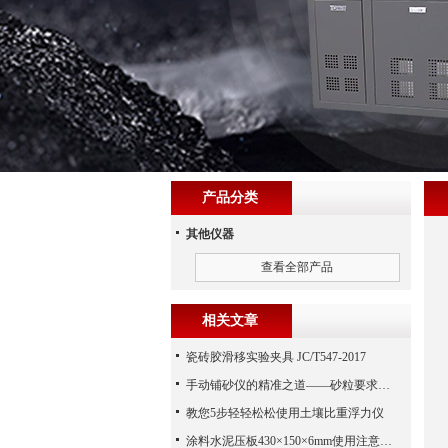
产品分类
其他仪器
查看全部产品
相关文章
瓷砖胶滑移实验夹具 JC/T547-2017
手动铺砂仪的精准之道——砂粒要求须知
教您5步轻轻松松使用土壤比重浮力仪
涂料水泥压板430×150×6mm使用注意事项