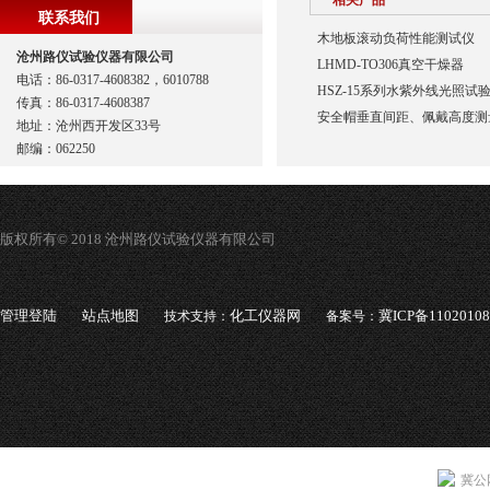
相关产品
联系我们
木地板滚动负荷性能测试仪
沧州路仪试验仪器有限公司
LHMD-TO306真空干燥器
电话：86-0317-4608382，6010788
HSZ-15系列水紫外线光照试
传真：86-0317-4608387
安全帽垂直间距、佩戴高度测
地址：沧州西开发区33号
邮编：062250
版权所有© 2018 沧州路仪试验仪器有限公司
管理登陆
站点地图
化工仪器网
冀ICP备1102010
技术支持：
备案号：
冀公网