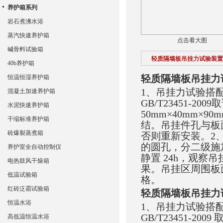
养护箱系列
岩石煮沸水浴
蒸汽快速养护箱
点击看大图
碱骨料试验箱
轻质隔墙板吊挂力试验装置
40b养护箱
轻质隔墙板吊挂力
恒温恒湿养护箱
1、吊挂力试验搭
混凝土加速养护箱
GB/T23451-
水泥快速养护箱
50mm×40mm
干缩标准养护箱
结。吊挂件孔与板面
砖爆裂蒸煮箱
否则重新安装。2、
的圆孔，分二级施加荷
养护室全自动控制仪
静置 24h，观察
电热鼓风干燥箱
果。吊挂区周围板面
低温试验箱
格。
红砖泛霜试验箱
轻质隔墙板吊挂力
恒温水浴
1、吊挂力试验搭
GB/T23451-2
高低温恒温水浴