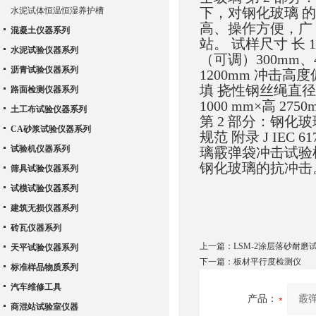
下，对钢化玻璃 
水泥试体恒温恒湿养护槽
高、操作方便，广
混凝土仪器系列
站。 试样尺寸 长 
水泥试验仪器系列
（可调）300mm、4
沥青试验仪器系列
1200mm 冲击高度
填 挠性钢丝绳直径φ
路面检测仪器系列
1000 mm×高 27
土工布试验仪器系列
第 2 部分：钢化玻璃
CA砂浆试验仪器系列
规范 附录 J IEC 6
试验机仪器系列
璃霰弹袋冲击试验机》
钢化玻璃的抗冲击
筛具试验仪器系列
试模试验仪器系列
建筑无损仪器系列
砖瓦仪器系列
上一篇：
LSM-2涂层落砂耐磨
天平试验仪器系列
下一篇：
板材平行度检测仪
标准样品物质系列
汽车维修工具
产品：
商混站试验室仪器