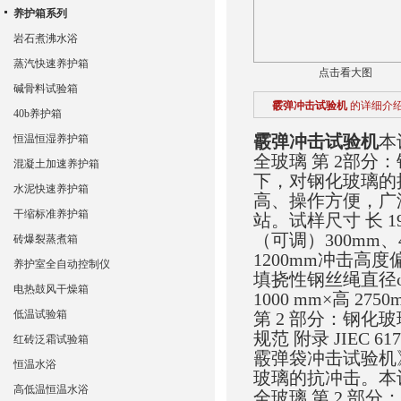
养护箱系列
岩石煮沸水浴
蒸汽快速养护箱
点击看大图
碱骨料试验箱
霰弹冲击试验机
的详细介
40b养护箱
霰弹冲击试验机
本
恒温恒湿养护箱
全玻璃 第 2部
混凝土加速养护箱
下，对钢化玻璃的
水泥快速养护箱
高、操作方便，广
干缩标准养护箱
站。试样尺寸 长 1
（可调）300mm、4
砖爆裂蒸煮箱
1200mm冲击高度偏
养护室全自动控制仪
填挠性钢丝绳直径φ3
电热鼓风干燥箱
1000 mm×高 2
低温试验箱
第 2 部分：钢化玻璃
规范 附录 JIEC 61
红砖泛霜试验箱
霰弹袋冲击试验机》
恒温水浴
玻璃的抗冲击。
本
高低温恒温水浴
全玻璃 第 2 