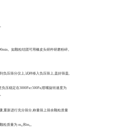
。
询
于90min。如颗粒结团可用橡皮头研杵研磨粉碎。
放到负压筛分仪上,试样移入负压筛上,盖好筛盖,
负压稳定在3000Pa±500Pa,喷嘴旋转速度为
除。
~4.4步骤,重新进行充分筛分,称量筛上筛余颗粒质量
粒质量为 m₃;和m₄。