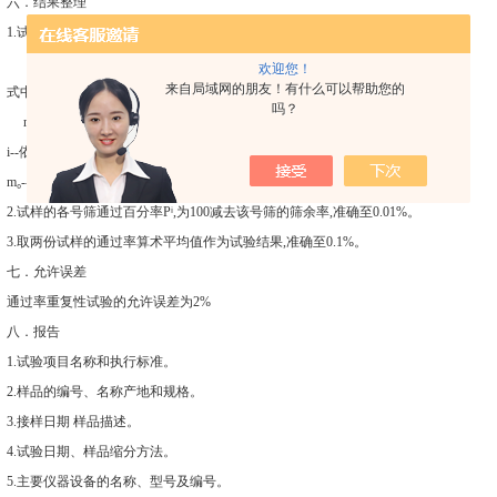
六．结果整理
1.试样的各号筛的筛余率按式(T0356-1)计算,准确至0.01%。
欢迎您！
来自局域网的朋友！有什么可以帮助您的
式中:Aⁱ-试样的各号筛的筛余率,%;
吗？
mⁱ;--各号筛的筛余颗粒质量,g;
i--依次对应0.075mm0.15mm、0.30mm和0.60mm筛孔:
m₀--筛分前的干燥试样质量,g.
2.试样的各号筛通过百分率Pⁱ,为100减去该号筛的筛余率,准确至0.01%。
3.取两份试样的通过率算术平均值作为试验结果,准确至0.1%。
七．允许误差
通过率重复性试验的允许误差为2%
八．报告
1.试验项目名称和执行标准。
2.样品的编号、名称产地和规格。
3.接样日期 样品描述。
4.试验日期、样品缩分方法。
5.主要仪器设备的名称、型号及编号。