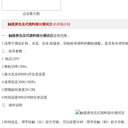
点击看大图
触摸屏负压式填料筛分测试仪
的详细介绍
一．
触摸屏负压式填料筛分测试仪
适用范围：
1.适用于测定矿粉、水泥、石灰.粉煤灰、回收粉等填料的颗粒级配。是含有水溶性
二．技术参数：
1. 电压220V
2.整机功率1500w
3.最大负压8000Pa可任意设置
4.使用负压3000±500Pa
5.喷嘴旋转速度20±5转
6.时间设置999分99秒任意设置
三、操作说明
1.时间设定，用手轻触《分》前方空格，可以设置分钟，用手轻触《秒》前方空格