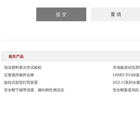
相关产品
泡沫塑料着火性试验机
木地板滚动负荷
石膏搅拌碗拌合棒
LHMD-TO30
​旋转式鼓室灯照装置
HSZ-15系列
安全帽下颏带强度、侧向刚性测试仪
安全帽垂直间距