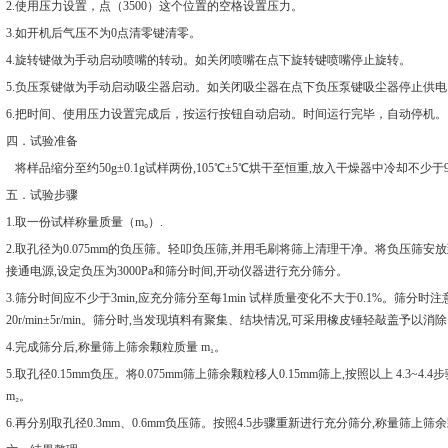
2.使用压力设置，点（3500）这个位置的空格设置压力。
3.如开机后气压不为0点清零键清零。
4.旋转键做为手动启动喷嘴的转动。如关闭喷嘴在点下旋转键喷嘴停止旋转。
5.负压泵键做为手动启动吸尘器启动。如关闭吸尘器在点下负压泵键吸尘器停止供电
6.把时间、使用压力设置完成后，按运行按钮自动启动。时间运行完毕，自动停机。
四．试验准备
将样品缩分至约50g±0.1g试样两份,105℃±5℃烘干至恒重,放入干燥器中冷却不少
五．试验步骤
1.取一份试样称量质量（m₀）.
2.取孔径为0.075mm的负压筛。轻叩负压筛,并用毛刷将筛上清理干净。将负压筛安
接通电源,设定负压为3000Pa和筛分时间,开动仪器进行充分筛分。
3.筛分时间应不少于3min,应充分筛分至每1min 试样质量变化不大于0.1%。筛分时注意
20r/min±5r/min。筛分时,当发现填料有聚集、结块情况,可采用橡皮锤轻敲盖予以消
4.完成筛分后,称量筛上筛余颗粒质量 m₁。
5.取孔径0.15mm负压。将0.075mm筛上筛余颗粒移人0.15mm筛上,按照以上 4.3
m₂。
6.再分别取孔径0.3mm、0.6mm负压筛。按照4.5步骤重新进行充分筛分,称量筛上筛余颗