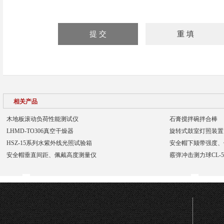
相关产品
木地板滚动负荷性能测试仪
石膏搅拌碗拌合棒
LHMD-TO306真空干燥器
​旋转式鼓室灯照装置
HSZ-15系列水紫外线光照试验箱
安全帽下颏带强度、
安全帽垂直间距、佩戴高度测量仪
霰弹冲击测力球CL-5