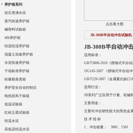
养护箱系列
岩石煮沸水浴
蒸汽快速养护箱
点击看大图
碱骨料试验箱
JB-300B半自动冲击试验机
40b养护箱
JB-300B
半自动冲
恒温恒湿养护箱
混凝土加速养护箱
适用标准：
水泥快速养护箱
GB/T3808-2010《摆锤式
干缩标准养护箱
JJG145-2007 《摆锤式半自
GB/T229-2007《金属夏比
砖爆裂蒸煮箱
适用行业：
养护室全自动控制仪
JB系列广泛应用于计量、机械
电热鼓风干燥箱
主要用途：
低温试验箱
主要对冲击韧性较大的黑色金
红砖泛霜试验箱
技 术 指 标
恒温水浴
1、冲击能量： 300J、150J
高低温恒温水浴