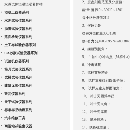
2、度盘刻度范围及分度值：
水泥试体恒温恒湿养护槽
能 量 范 围0～300J0～150J
混凝土仪器系列
每小格分度值2J1J
水泥试验仪器系列
3、摆锤力矩：
沥青试验仪器系列
摆锤冲击能量300J150J
路面检测仪器系列
摆 锤 力 矩160.7695 N•m80.384
土工布试验仪器系列
4、摆锤预扬角： 1
CA砂浆试验仪器系列
5、 主轴中心冲击点（试样中
试验机仪器系列
6、冲击速度： 5.2
筛具试验仪器系列
7、试样支座跨距： 
试模试验仪器系列
8、 试样支座端部圆弧半径
建筑无损仪器系列
9、 试样支座支撑面倾角
砖瓦仪器系列
10、 冲击刃圆弧半径： 
天平试验仪器系列
11、 冲击刃夹角： 3
标准样品物质系列
12、 冲击刃厚度 
汽车维修工具
13、 试样规格： （10
商混站试验室仪器
14、试验机重量： 约 