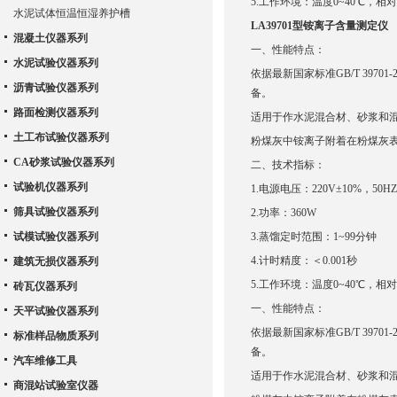
5.工作环境：温度0~40℃，相对
水泥试体恒温恒湿养护槽
LA39701型铵离子含量测定仪
混凝土仪器系列
一、性能特点：
水泥试验仪器系列
依据最新国家标准GB/T 39
沥青试验仪器系列
备。
路面检测仪器系列
适用于作水泥混合材、砂浆和
土工布试验仪器系列
粉煤灰中铵离子附着在粉煤灰表面
CA砂浆试验仪器系列
二、技术指标：
试验机仪器系列
1.电源电压：220V±10%，50HZ
筛具试验仪器系列
2.功率：360W
试模试验仪器系列
3.蒸馏定时范围：1~99分钟
4.计时精度：＜0.001秒
建筑无损仪器系列
5.工作环境：温度0~40℃，相对
砖瓦仪器系列
一、性能特点：
天平试验仪器系列
依据最新国家标准GB/T 39
标准样品物质系列
备。
汽车维修工具
适用于作水泥混合材、砂浆和
商混站试验室仪器