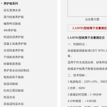
养护箱系列
岩石煮沸水浴
蒸汽快速养护箱
点击看大图
碱骨料试验箱
LA39701型铵离子含量测
40b养护箱
恒温恒湿养护箱
LA39701型铵离子含量测定仪
混凝土加速养护箱
一、性能特点：
水泥快速养护箱
依据最新国家标准GB/T 39
备。
干缩标准养护箱
适用于作水泥混合材、砂浆和
砖爆裂蒸煮箱
粉煤灰中铵离子附着在粉煤灰表面
养护室全自动控制仪
二、技术指标：
电热鼓风干燥箱
1.电源电压：220V±10%，50HZ
低温试验箱
2.功率：360W
红砖泛霜试验箱
3.蒸馏定时范围：1~99分钟
恒温水浴
4.计时精度：＜0.001秒
高低温恒温水浴