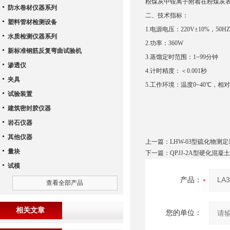
粉煤灰中铵离子附着在粉煤灰表面
防水卷材仪器系列
二、技术指标：
塑料管材检测设备
1.电源电压：220V±10%，50HZ
水质检测仪器系列
2.功率：360W
新标准钢筋反复弯曲试验机
3.蒸馏定时范围：1~99分钟
渗透仪
4.计时精度：＜0.001秒
夹具
5.工作环境：温度0~40℃，相对
试验装置
建筑密封胶仪器
岩石仪器
其他仪器
上一篇：
LHW-03型硫化物测
量块
下一篇：
QPJJ-2A型硬化混
试模
产品：
查看全部产品
相关文章
您的单位：