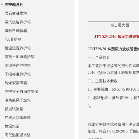
养护箱系列
岩石煮沸水浴
蒸汽快速养护箱
点击看大图
碱骨料试验箱
JT/T529-2016-预应力
40b养护箱
恒温恒湿养护箱
JT/T529-2016-预应力波纹
混凝土加速养护箱
一、产品简介
水泥快速养护箱
本工装用于波纹管的密封性试验，
2016《预应力混凝土桥梁用
干缩标准养护箱
二、主要技术参数
砖爆裂蒸煮箱
1、主要规格：50 60 75 90 100 1
养护室全自动控制仪
2、标准配置：波纹管1米 ，有
电热鼓风干燥箱
3、
低温试验箱
红砖泛霜试验箱
波纹管密封性试验仪用于测定
恒温水浴
组成。符合JT/T529-201
高低温恒温水浴