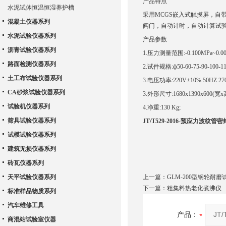
产品特点
水泥试体恒温恒湿养护槽
采用MCGS嵌入式触摸屏，自
混凝土仪器系列
阀门，自动计时，自动计算试
水泥试验仪器系列
产品参数
沥青试验仪器系列
1.压力测量范围:-0.100MPa~0.00
路面检测仪器系列
2.试件规格:ф50-60-75-90-100
土工布试验仪器系列
3.电压功率:220V±10% 50HZ 27
CA砂浆试验仪器系列
3.外形尺寸:1680x1390x600(宽x
试验机仪器系列
4.净重:130 Kg;
筛具试验仪器系列
JT/T529-2016-预应力波纹
试模试验仪器系列
建筑无损仪器系列
砖瓦仪器系列
天平试验仪器系列
上一篇：
GLM-200型钢轮耐磨
下一篇：
粗集料热老化煮沸仪
标准样品物质系列
汽车维修工具
产品：
商混站试验室仪器