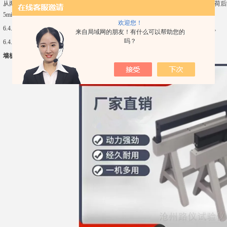
从两向中问均匀加荷,堆长相等,问隙均匀,堆宽与板宽相同。6.4.2.5 前四级每级加荷后静
5min。此后,如继续施加荷载,按此分级加荷方式循环直至断裂破坏。
欢迎您！
6.4.2.6 记取级荷载至第五级加荷(或断裂破坏前一级荷载)荷载总和作为试验结果。
来自局域网的朋友！有什么可以帮助您的
吗？
6.4.2.7 试验结果仅适用于所测条板长度尺寸以内的条板。
墙板抗弯破坏荷载试验装置 KWHZ-24