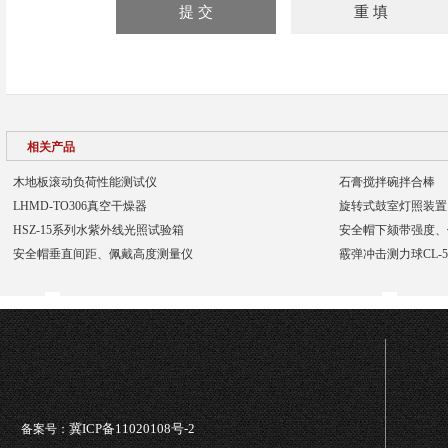
相关产品
木地板滚动负荷性能测试仪
石膏搅拌碗拌合棒
LHMD-TO306真空干燥器
​旋转式鼓室灯照装置
HSZ-15系列水紫外线光照试验箱
安全帽下颏带强度、
安全帽垂直间距、佩戴高度测量仪
霰弹冲击测力球CL-5
冀ICP备11020108号-2
备案号：