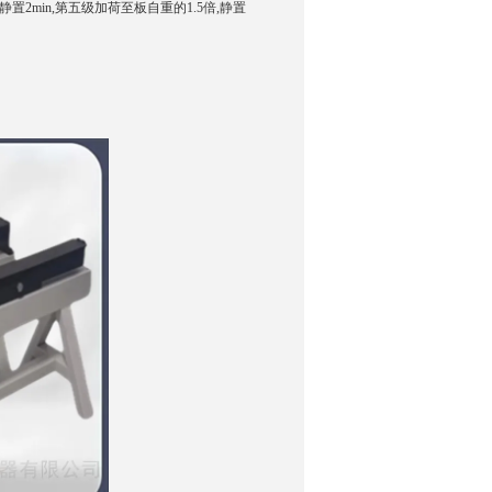
置2min,第五级加荷至板自重的1.5倍,静置