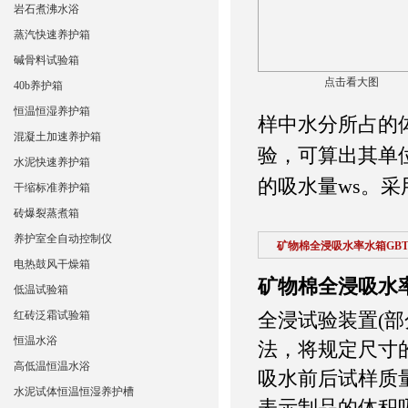
岩石煮沸水浴
蒸汽快速养护箱
碱骨料试验箱
点击看大图
40b养护箱
恒温恒湿养护箱
样中水分所占的
混凝土加速养护箱
验，可算出其单
水泥快速养护箱
的吸水量ws。
干缩标准养护箱
砖爆裂蒸煮箱
养护室全自动控制仪
矿物棉全浸吸水率水箱GBT548
电热鼓风干燥箱
矿物棉全浸吸水率水箱
低温试验箱
红砖泛霜试验箱
全浸试验装置(
恒温水浴
法，将规定尺寸
高低温恒温水浴
吸水前后试样质
水泥试体恒温恒湿养护槽
表示制品的体积