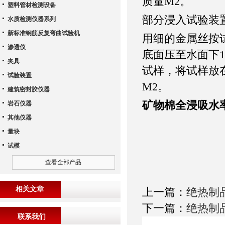
质量M2。
塑料管材检测设备
部分浸入试验装置
水质检测仪器系列
新标准钢筋反复弯曲试验机
用细的金属丝按
渗透仪
底面压至水面下1
夹具
试样，将试样放在
试验装置
M2。
建筑密封胶仪器
矿物棉全浸吸水率水箱
岩石仪器
其他仪器
量块
试模
查看全部产品
相关文章
上一篇：
绝热制
下一篇：
绝热制
联系我们