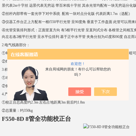
景代表2m十字丝 远景代表无穷远 带百米线十字丝 其余光管均配有一块无穷远分化
②丝杆内部带有一套光学下对中系统 配有一块对点分化版 代表距离1.7m（选配）
③仪器工作台正上方配有一根f550平行光管 呈90度角 垂直于工作盘面 此管可以用
④光管安装排列形式：正面竖直方向 有5根平行光管 呈直列式分布 各根管之间相互角
向左右各2根平行光管 呈水平位排列 基于正中水平管 夹角分别为45度和90度 自左而
2.电气线路部分：
①每根平行光管均带有滤光照明系统 集成电路统一供电 灯泡为led二级发光管 明暗
②灯光过滤系统为光学毛玻璃+绿色滤纸组合而成
欢迎您！
来自局域网的朋友！有什么可以帮助您的
3.机械部分：
吗？
①本产品主机部分采用上下拼合形式连接 分机身和底座两部分
②侧面左右方向各一块稳固版 用以固定水平位方向的4根平行光管 高低可调
4.产品外观及重量
①校正台总高度约2.3m 左右占地距离3m 前后约1.8m
②总重量：约350kg
F550-8D 8管全功能校正台