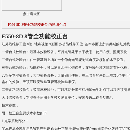
点击看大图
F550-8D 8管全功能校正台
的详细介绍
F550-8D 8管全功能校正台
红外线维修工位 8管+地点视频 9画面 多功能维修工位 基本市面上所有类别的红外线 都可
一管台式校验台：最基本效验设备，平行光管处于水平状态，使用方便、照明系统
二管台式效验台：在一管基础上增加一个仰角光管能测试角度及横轴的水平位置。
三管台式效验台：功能齐全，可以测量水平和俯仰角，在升降丝杠内部装有分化板
八管多功能效验台：大型效验设备，计量部门使用。在三管台的基础上增加5个平行管
盘右的效验，天顶可以安装垂直管可校验垂准仪。
二管多功能校验台：带底座校验台，可以移动升降丝杠增加光学对点可以加天顶测
天顶管校验台：功能齐全适用于学校及测量单位，安装多齿工作台功能*。
技术参数：
附：校正台主要技术参数如下
1.光学系统部分：
①本产品全部采用f550平行光管 作为校正管 光管焦距f=550mm 光学分化版精度30"