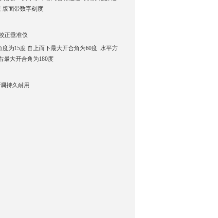
版 版面带数字刻度
来校正垂准仪
度为15度 自上而下最大开合角为60度 水平方
右最大开合角为180度
询
可调持久耐用