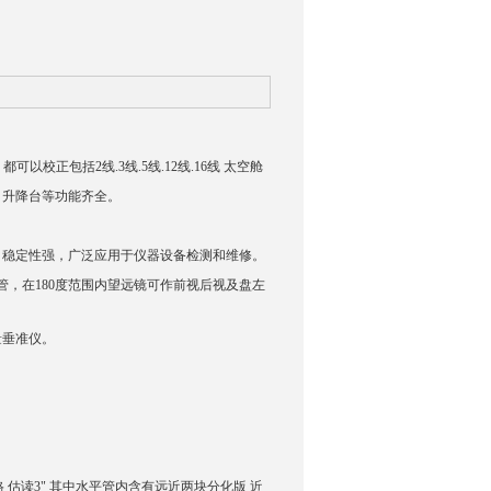
以校正包括2线.3线.5线.12线.16线 太空舱
、升降台等功能齐全。
，稳定性强，广泛应用于仪器设备检测和维修。
，在180度范围内望远镜可作前视后视及盘左
量垂准仪。
/格 估读3" 其中水平管内含有远近两块分化版 近