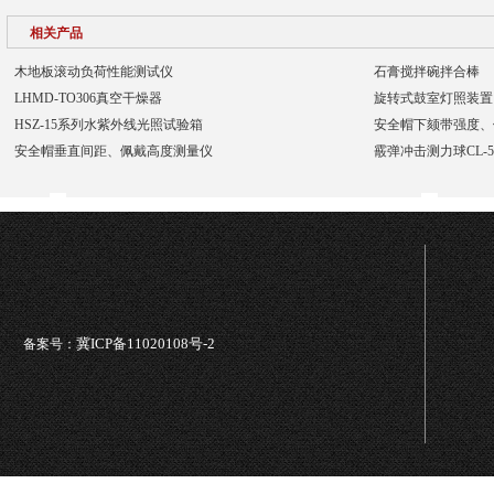
相关产品
木地板滚动负荷性能测试仪
石膏搅拌碗拌合棒
LHMD-TO306真空干燥器
​旋转式鼓室灯照装置
HSZ-15系列水紫外线光照试验箱
安全帽下颏带强度、
安全帽垂直间距、佩戴高度测量仪
霰弹冲击测力球CL-5
冀ICP备11020108号-2
备案号：