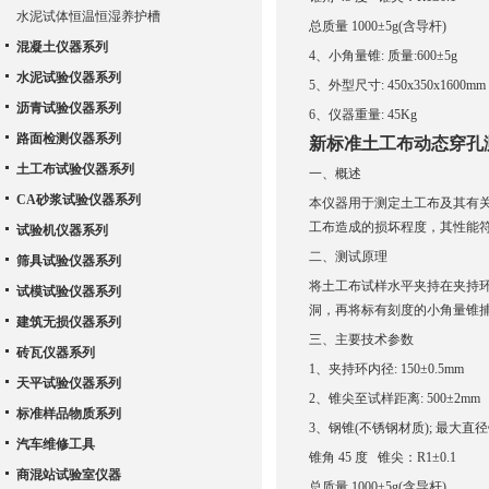
水泥试体恒温恒湿养护槽
总质量 1000±5g(含导杆)
混凝土仪器系列
4、小角量锥: 质量:600±5g
水泥试验仪器系列
5、外型尺寸: 450x350x1600mm
沥青试验仪器系列
6、仪器重量: 45Kg
路面检测仪器系列
新标准土工布动态穿孔
土工布试验仪器系列
一、概述
CA砂浆试验仪器系列
本仪器用于测定土工布及其有
工布造成的损坏程度，其性能符合 
试验机仪器系列
二、测试原理
筛具试验仪器系列
将土工布试样水平夹持在夹持环
试模试验仪器系列
洞，再将标有刻度的小角量锥
建筑无损仪器系列
三、主要技术参数
砖瓦仪器系列
1、夹持环内径: 150±0.5mm
天平试验仪器系列
2、锥尖至试样距离: 500±2mm
标准样品物质系列
3、钢锥(不锈钢材质); 最大直径
汽车维修工具
锥角 45 度 锥尖：R1±0.1
商混站试验室仪器
总质量 1000±5g(含导杆)