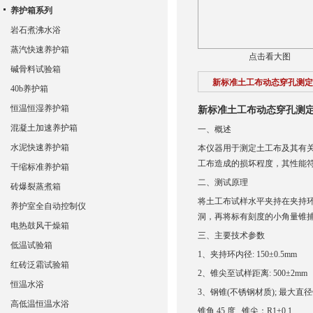
养护箱系列
岩石煮沸水浴
蒸汽快速养护箱
点击看大图
碱骨料试验箱
新标准土工布动态穿孔测定
40b养护箱
恒温恒湿养护箱
新标准土工布动态穿孔测
混凝土加速养护箱
一、概述
水泥快速养护箱
本仪器用于测定土工布及其有
工布造成的损坏程度，其性能符合 
干缩标准养护箱
二、测试原理
砖爆裂蒸煮箱
将土工布试样水平夹持在夹持环
养护室全自动控制仪
洞，再将标有刻度的小角量锥
电热鼓风干燥箱
三、主要技术参数
低温试验箱
1、夹持环内径: 150±0.5mm
红砖泛霜试验箱
2、锥尖至试样距离: 500±2mm
恒温水浴
3、钢锥(不锈钢材质); 最大直径
高低温恒温水浴
锥角 45 度 锥尖：R1±0.1