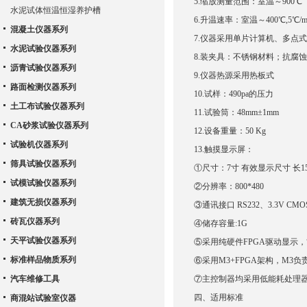
5.缩放测量范围：室温～900℃
水泥试体恒温恒湿养护槽
6.升温速率：室温～400℃,5℃/mi
混凝土仪器系列
7.仪器采用单片计算机、多点
水泥试验仪器系列
8.装夹具：不锈钢材料；抗腐蚀
沥青试验仪器系列
9.仪器热源采用热板式
路面检测仪器系列
10.试样：490pa的压力
土工布试验仪器系列
11.试验筒：48mm±1mm
CA砂浆试验仪器系列
12.设备重量：50 Kg
试验机仪器系列
13.触摸显示屏：
筛具试验仪器系列
①尺寸：7寸 有效显示尺寸 长15.5
试模试验仪器系列
②分辨率：800*480
建筑无损仪器系列
③通讯接口 RS232、3.3V C
砖瓦仪器系列
④储存容量:1G
天平试验仪器系列
⑤采用纯硬件FPGA驱动显示，
标准样品物质系列
⑥采用M3+FPGA架构，M3负
汽车维修工具
⑦主控制器均采用低能耗处理
四、适用
商混站试验室仪器