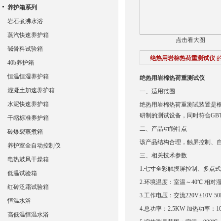
养护箱系列
岩石煮沸水浴
蒸汽快速养护箱
点击看大图
碱骨料试验箱
绝热用岩棉热荷重测试仪
40b养护箱
恒温恒湿养护箱
绝热用岩棉热荷重测试仪
混凝土加速养护箱
一、适用
水泥快速养护箱
绝热用岩棉热荷重测试装置是根据
研制的测试设备，同时符合GBT
干缩标准养护箱
二、产品功能
砖爆裂蒸煮箱
该产品结构合理，触屏控制、
养护室全自动控制仪
三、相关技术
电热鼓风干燥箱
1.七寸全彩触摸屏控制、多点
低温试验箱
2.环境温度：室温～40℃ 相对湿
红砖泛霜试验箱
3.工作电压：交流220V±10V 50
恒温水浴
4.总功率：2.5KW 加热功率：1
高低温恒温水浴