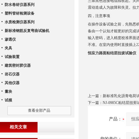
三条黑色连接电缆线收起。关
防水卷材仪器系列
震动造成人为故障和失灵。拉
塑料管材检测设备
四，注意事项
水质检测仪器系列
在操作设备试验之前，先熟悉
新标准钢筋反复弯曲试验机
备由一个认知才能更好的完成
输入密码，进入精度校准界面
渗透仪
不准。在室内使用时直接插上2
夹具
恒应力路面粘结层拉拔试验仪
试验装置
建筑密封胶仪器
岩石仪器
其他仪器
量块
上一篇：
新标准乳化沥青电荷
试模
下一篇：
NJ-0985C粘结层扭
查看全部产品
产品：
相关文章
您的单位：