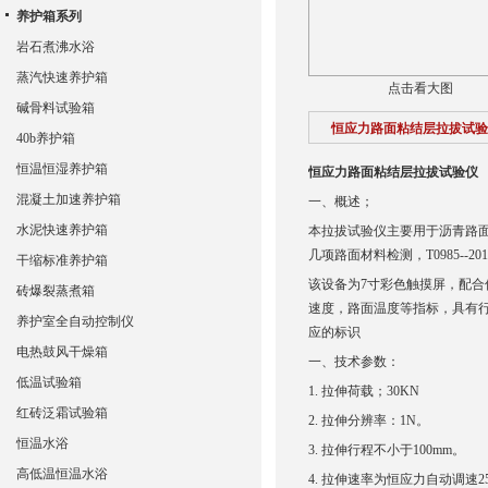
养护箱系列
岩石煮沸水浴
蒸汽快速养护箱
点击看大图
碱骨料试验箱
恒应力路面粘结层拉拔试验
40b养护箱
恒温恒湿养护箱
恒应力路面粘结层拉拔试验仪
混凝土加速养护箱
一、概述；
水泥快速养护箱
本拉拔试验仪主要用于沥青路面与
几项路面材料检测，T0985--
干缩标准养护箱
该设备为7寸彩色触摸屏，配合
砖爆裂蒸煮箱
速度，路面温度等指标，具有
养护室全自动控制仪
应的标识
电热鼓风干燥箱
一、技术参数：
低温试验箱
1. 拉伸荷载；30KN
红砖泛霜试验箱
2. 拉伸分辨率：1N。
恒温水浴
3. 拉伸行程不小于100mm。
高低温恒温水浴
4. 拉伸速率为恒应力自动调速25k