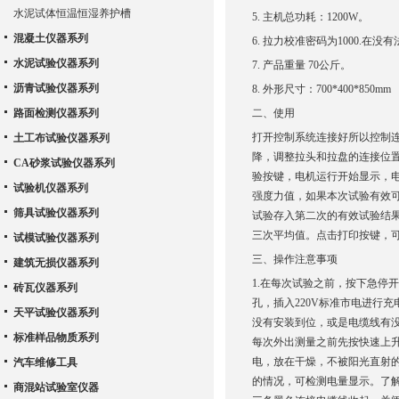
水泥试体恒温恒湿养护槽
5. 主机总功耗：1200W。
混凝土仪器系列
6. 拉力校准密码为1000.
水泥试验仪器系列
7. 产品重量 70公斤。
沥青试验仪器系列
8. 外形尺寸：700*400*850mm
路面检测仪器系列
二、使用
打开控制系统连接好所以控制
土工布试验仪器系列
降，调整拉头和拉盘的连接位
CA砂浆试验仪器系列
验按键，电机运行开始显示，
试验机仪器系列
强度力值，如果本次试验有效
筛具试验仪器系列
试验存入第二次的有效试验结
三次平均值。点击打印按键，
试模试验仪器系列
三、操作注意事项
建筑无损仪器系列
1.在每次试验之前，按下急停
砖瓦仪器系列
孔，插入220V标准市电进行
天平试验仪器系列
没有安装到位，或是电缆线有没
标准样品物质系列
每次外出测量之前先按快速上
电，放在干燥，不被阳光直射
汽车维修工具
的情况，可检测电量显示。了
商混站试验室仪器