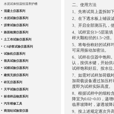
水泥试体恒温恒湿养护槽
二、
使用方法
混凝土仪器系列
1、
先将试筒上盖拆卸
水泥试验仪器系列
2、
在下透水板上铺设
3、
开启全部测压孔，
沥青试验仪器系列
4、
试样宜分
3~5
层装填
路面检测仪器系列
样大颗粒径的
1.5~2
倍。
土工布试验仪器系列
5、
将每份称好的试样
CA砂浆试验仪器系列
可采用振动加密法。
试验机仪器系列
6、
试样在仪器中饱和
筛具试验仪器系列
认，按供水键，开始供
试模试验仪器系列
试样饱和好后。按水位
7、
如需对试样加荷载
建筑无损仪器系列
加荷载设备通过加压杆
砖瓦仪器系列
度即为试样实际高度。
天平试验仪器系列
8、
根据试样中的细粒
标准样品物质系列
降宜为
0.02~0.03
，递增
汽车维修工具
临界坡降时，渗透坡降
商混站试验室仪器
9、
按上述规定逐次升