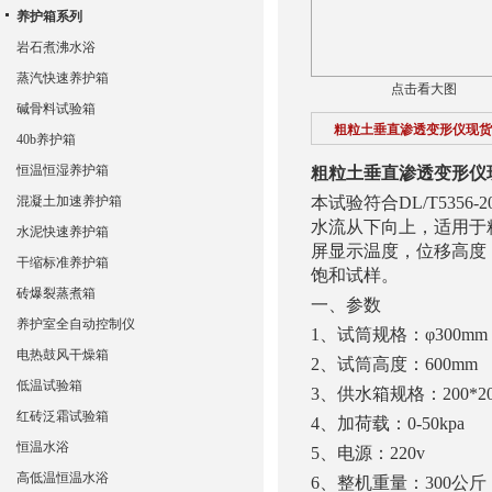
养护箱系列
岩石煮沸水浴
蒸汽快速养护箱
点击看大图
碱骨料试验箱
粗粒土垂直渗透变形仪现货
40b养护箱
恒温恒湿养护箱
粗粒土垂直渗透变形仪
混凝土加速养护箱
本试验符合
DL/T5356-2
水流从下向上，适用于
水泥快速养护箱
屏显示温度，位移高度
干缩标准养护箱
饱和试样。
砖爆裂蒸煮箱
一、
参数
养护室全自动控制仪
1、
试筒规格：φ
300mm
电热鼓风干燥箱
2、
试筒高度：
600mm
低温试验箱
3、
供水箱规格：
200*2
红砖泛霜试验箱
4、
加荷载：
0-50kpa
恒温水浴
5、
电源：
220v
高低温恒温水浴
6、
整机重量：
300
公斤