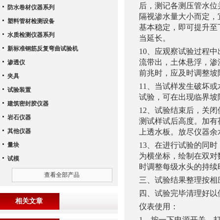
后，测记各测压管水位
防水卷材仪器系列
隔视渗水量大小而定，
塑料管材检测设备
基本稳定，即可提升至
水质检测仪器系列
当延长。
新标准钢筋反复弯曲试验机
10、
应观察试验过程中
流带出，土体悬浮，渗
渗透仪
前兆时，应及时调整坡
夹具
11、
当试样发生破坏或
试验装置
试验，可在出现临界坡
建筑密封胶仪器
12、
试验结束后，关闭
岩石仪器
测试样试后高度。加有
其他仪器
上透水板。放尽仪器余
13、
在进行试验的同时
量块
为横坐标，绘制在双对
试模
时调整每级水头的持续
查看全部产品
三、
试验结果整理按相
四、
试验完毕清理好以
相关文章
仪表使用：
1、
按一下电源开关，