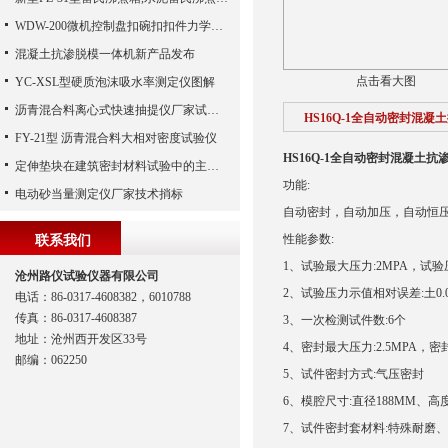
WDW-200微机控制盘扣碗扣扣件力学试验机配置夹具详单
混凝土抗渗脱模一体机新产品发布
点击看大图
YC-XSL型硬质泡沫吸水率测定仪图解
沥青混合料离心式快速抽提仪厂家试验方法
HS16Q-1全自动密封混凝
FY-21型 沥青混合料大相对密度试验仪
HS16Q-1全自动密封混凝土抗
定伸垫块在建筑密封材料试验中的主要功能解析
功能:
电动砂当量测定仪厂家技术捎标
自动密封，自动加压，自动恒压
性能参数:
联系我们
1、试验最大压力:2MPA，试验压
沧州路仪试验仪器有限公司
2、试验压力示值相对误差:土0.0
电话：86-0317-4608382，6010788
传真：86-0317-4608387
3、一次检测试件数:6个
地址：沧州西开发区33号
4、密封最大压力:2.5MPA，密封
邮编：062250
5、试件密封方式:气压密封
6、模腔尺寸:直径188MM、高度
7、试件密封套材料:特殊耐磨