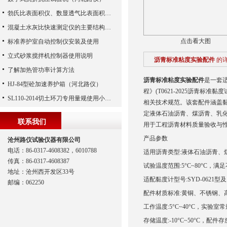
勃氏比表面积仪、数显透气比表面积测定仪、勃氏透气比表面积测定仪
混凝土水灰比快速测定仪的主要结构及操作计算
点击看大图
标准养护室自动控制仪安装及使用
立式砂浆搅拌机控制器使用说明
沥青标准粘度实验配件
的
了解加热管功率计算方法
沥青标准粘度实验配件
是一套适
HJ-84型砼加速养护箱（河北路仪）
程》(T0621-2025沥青标准黏
SL110-2014切土环刀专用量规使用小妙招
相关技术规范。该套配件涵盖
定液体石油沥青、煤沥青、乳
联系我们
用于工程沥青材料质量验收与
产品参数
沧州路仪试验仪器有限公司
电话：86-0317-4608382，6010788
适用沥青类型:液体石油沥青、煤沥
传真：86-0317-4608387
试验温度范围:5°C~80°C，
地址：沧州西开发区33号
适配黏度计型号:SYD-062
邮编：062250
配件材质标准:黄铜、不锈钢、
工作温度:5°C~40°C，实验
存储温度:-10°C~50°C，