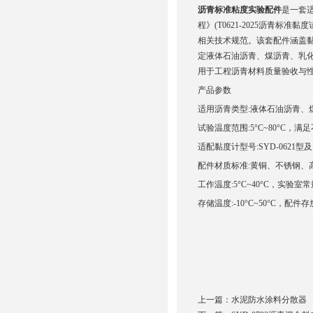
沥青标准粘度实验配件
是一套适
程》(T0621-2025沥青标准黏
相关技术规范。该套配件涵盖
定液体石油沥青、煤沥青、乳
用于工程沥青材料质量验收与
产品参数
适用沥青类型:液体石油沥青、煤沥
试验温度范围:5°C~80°C，
适配黏度计型号:SYD-062
配件材质标准:黄铜、不锈钢、
工作温度:5°C~40°C，实验
存储温度:-10°C~50°C，
上一篇：
水泥防水涂料分散器