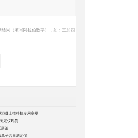
算结果（填写阿拉伯数字），如：三加四
23水泥混凝土揽拌机专用塞规
测定仪现货
压蒸釜
泥氯离子含量测定仪