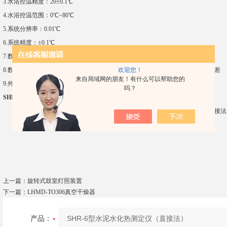
3.水浴控温精度：20±0.1℃
4.水浴控温范围：0℃~80℃
5.系统分辨率：0.01℃
6.系统精度：±0.1℃
7.数据接口：RS485
欢迎您！
8.数据采集速度：1秒～1小时（可任意设定），试验结果精准，大大缩小人为误差
来自局域网的朋友！有什么可以帮助您的
9.外形尺寸（长*宽*高）： 1200*610*1150mm （3组）
吗？
SHR-6型水泥水化热测定仪（直接法）
上一篇：
​旋转式鼓室灯照装置
下一篇：
LHMD-TO306真空干燥器
产品：