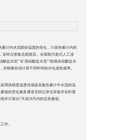
录多组热量计内水泥胶砂温度的变化，计算热量计内积
化，采样点密集且精度高，全面取代老式人工读
硅酸盐水泥"“矿渣硅酸盐水泥"“粉煤灰硅酸盐水
值，并能够自动计算不同时间的水化放热速率。
统采用高精度温度传感器采集热量计中水泥的温
热量值的变化被多通道无纸记录仪采集并实时显
线并计算出7天或28天内的总热量值。
续工作。