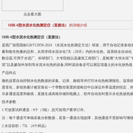
点击看大图
SHR-6型水泥水化热测定仪（直接法）
的详细介绍
SHR-6型水泥水化热测定仪（直接法）
是我厂按照国标GB/T12959-2024 《水泥水化热测定方法》研发，用于自动记
蓄和散失热量的总和，从而求得水泥水化7天（28天）内的水化热。该系统全自动
数仪器,可用于水泥厂、科研部门、大专院校以及建筑工程部门，是检测“大坝水泥"“
泥"以及掺加外加剂等水泥水化热的设备,同时该设备还可以测定混凝土的水化放热
产品特点
微机设置自动控制水化热数据的采集、记录、曲线等并打印水化热检测报告。该系
度变化，多组热量计被安装在一个带数控装置的巡检仪中以保证外界温度的恒定，
示多通道温度和曲线，直接生成表格存储到电脑上，软件自动实时显示水化热放热曲
技术参数
1.可放置试样通道：6个（3组）,也可按用户要求订作。
注：每个通道可单独采集分析数据，若某一通道出现故障，其他通道不受影响可继
2.水浴容积：75L （6个样品）