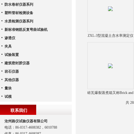
防水卷材仪器系列
塑料管材检测设备
水质检测仪器系列
新标准钢筋反复弯曲试验机
ZXL-3型混凝土含水率测定仪
渗透仪
(LCD液晶数字显示)
夹具
试验装置
建筑密封胶仪器
岩石仪器
其他仪器
量块
砖瓦爆裂蒸煮箱又称Brick and
试模
tile burst cooking box
共 2
联系我们
沧州路仪试验仪器有限公司
电话：86-0317-4608382，6010788
传真：86-0317-4608387