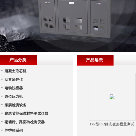
产品分类
产品展示
混凝土取芯机
沥青延伸仪
电动脱模器
原位压力机
漆膜检测设备
建筑节能保温材料测试仪器
砌墙砖、路面砖检测仪器
Ev2型Ev2静态变形模量测试
养护箱系列
仪（动态/静态）