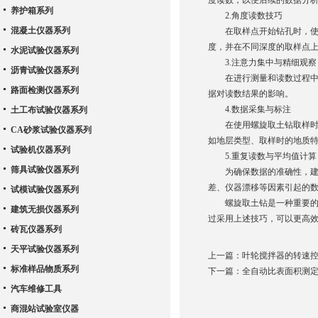
度读数，以便后续的数据分
养护箱系列
2.角度读数技巧
混凝土仪器系列
在取样点开始钻孔时，使用
度，并在不同深度的取样点
水泥试验仪器系列
3.注意力集中与精细观察
沥青试验仪器系列
在进行测量和读数过程中，
路面检测仪器系列
据对读数结果的影响。
4.数据采集与标注
土工布试验仪器系列
在使用螺旋取土钻取样时，
CA砂浆试验仪器系列
如地层类型、取样时的地质
试验机仪器系列
5.重复读数与平均值计算
筛具试验仪器系列
为确保数据的准确性，建议
差、仪器漂移等因素引起的
试模试验仪器系列
螺旋取土钻是一种重要的设
建筑无损仪器系列
过采用上述技巧，可以更高
砖瓦仪器系列
天平试验仪器系列
上一篇：
叶轮搅拌器的转速
标准样品物质系列
下一篇：
全自动比表面积测
汽车维修工具
商混站试验室仪器