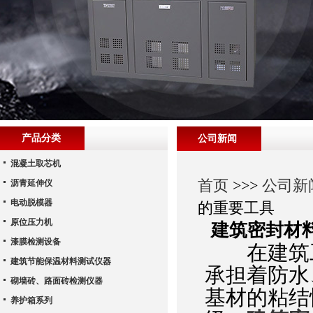
产品分类
公司新闻
混凝土取芯机
首页
>>>
公司新
沥青延伸仪
电动脱模器
的重要工具
原位压力机
建筑密封材
漆膜检测设备
在建筑工
建筑节能保温材料测试仪器
承担着防水
砌墙砖、路面砖检测仪器
基材的粘结
养护箱系列