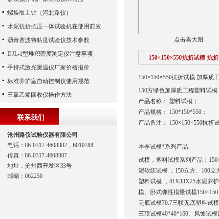
螺旋取土钻（河北路仪）
水泥抗折抗压一体试验机在使用前应该做哪些检查工作
点击看大图
沥青赛波特粘度试验仪技术参数
DJL-1型堆积密度测定仪注意事项
150×150×550抗折试模
手持式激光测温仪厂家价格报价
150×150×550抗折试模 加厚
标准养护室自动控制仪使用规范
150方绿色加厚质工程塑料试模
三氯乙烯回收仪操作方法
产品名称： 塑料试模；
产品规格： 150*150*550；
联系我们
产品备注： 150×150×550抗折
沧州路仪试验仪器有限公司
电话：86-0317-4608382，6010788
本季试模*系列产品:
传真：86-0317-4608387
试模，塑料试模系列产品：150×175
地址：沧州西开发区33号
泥软练试模 ，150立方、100立
邮编：062250
塑料试模 ，41X33X25水泥养护水
模、卧式弹性模量试模150×150
无底试模70.7三联无底塑料试
三联试模40*40*160、风蚀试