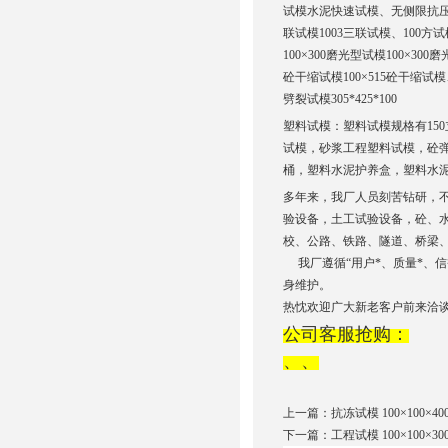
试模水泥快速试模、无侧限抗压试
联试模1003三联试模、100方试
100×300磨光型试模100×3
砼干缩试模100×515砼干缩试
劈裂试模305*425*100
塑料试模：塑料试模规格有15
试模，砂浆工程塑料试模，砼
桶，塑料水泥护养盒，塑料水
多年来，我厂人员刻苦钻研，
验设备，土工试验设备，砼、
校、公路、铁路、隧道、桥梁
我厂遵循“用户*、质量*、信
身维护。
热忱欢迎广大新老客户前来洽
公司客服抢购：
、、
上一篇：
抗冻试模 100×100×40
下一篇：
工程试模 100×100×30