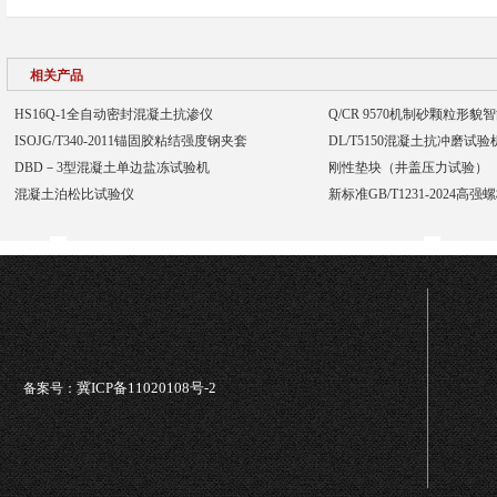
相关产品
HS16Q-1全自动密封混凝土抗渗仪
Q/CR 9570机制砂颗粒形
ISOJG/T340-2011锚固胶粘结强度钢夹套
DL/T5150混凝土抗冲磨试
DBD－3型混凝土单边盐冻试验机
刚性垫块（井盖压力试验）
混凝土泊松比试验仪
新标准GB/T1231-2024高
冀ICP备11020108号-2
备案号：