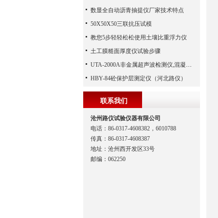
数显全自动沥青抽提仪厂家技术特点
50X50X50三联抗压试模
教您5步轻轻松松使用土壤比重浮力仪
土工膜糙面厚度仪试验步骤
UTA-2000A非金属超声波检测仪,混凝土超声波检测仪,非金属超声分析仪（河北路仪）
HBY-84砼保护层测定仪（河北路仪）
联系我们
沧州路仪试验仪器有限公司
电话：86-0317-4608382，6010788
传真：86-0317-4608387
地址：沧州西开发区33号
邮编：062250