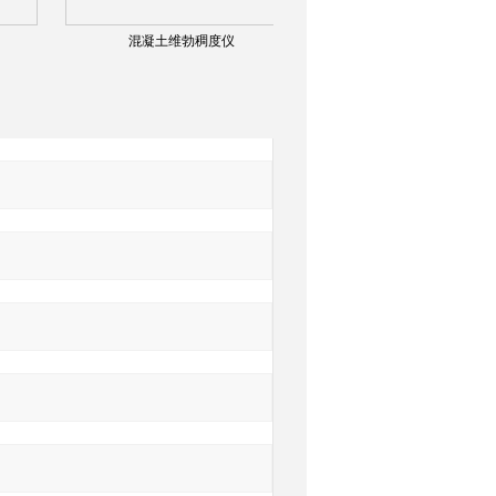
混凝土维勃稠度仪