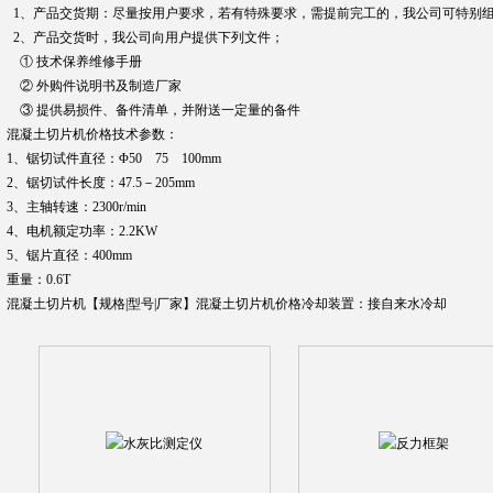
1、产品交货期：尽量按用户要求，若有特殊要求，需提前完工的，我公司可特别
2、
产品交货时，我公司向用户提供下列文件；
① 技术保养维修手册
② 外购件说明书及制造厂家
③ 提供易损件、备件清单，并附送一定量的备件
混凝土切片机价格技术参数：
1、锯切试件直径：Φ50 75 100mm
2、锯切试件长度：47.5－205mm
3、主轴转速：2300r/min
4、电机额定功率：2.2KW
5、锯片直径：400mm
重量：0.6T
混凝土切片机【规格|型号|厂家】混凝土切片机价格冷却装置：接自来水冷却