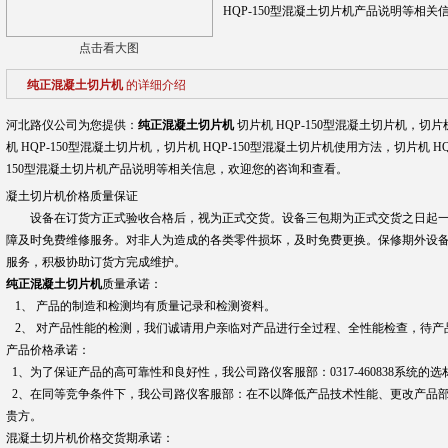
HQP-150型混凝土切片机产品说明等相
点击看大图
纯正混凝土切片机
的详细介绍
河北路仪公司为您提供：
纯正混凝土切片机
切片机 HQP-150型混凝土切片机，切片
机 HQP-150型混凝土切片机，切片机 HQP-150型混凝土切片机使用方法，切片机 H
150型混凝土切片机产品说明等相关信息，欢迎您的咨询和查看。
凝土切片机价格质量保证
设备在订货方正式验收合格后，视为正式交货。设备三包期为正式交货之日起一
障及时免费维修服务。对非人为造成的各类零件损坏，及时免费更换。保修期外设
服务，积极协助订货方完成维护。
纯正混凝土切片机
质量承诺：
1、 产品的制造和检测均有质量记录和检测资料。
2、 对产品性能的检测，我们诚请用户亲临对产品进行全过程、全性能检查，待产
产品价格承诺：
1、为了保证产品的高可靠性和良好性，我公司路仪客服部：0317-460838系统的
2、在同等竞争条件下，我公司路仪客服部：在不以降低产品技术性能、更改产品部件
贵方。
混凝土切片机价格交货期承诺：