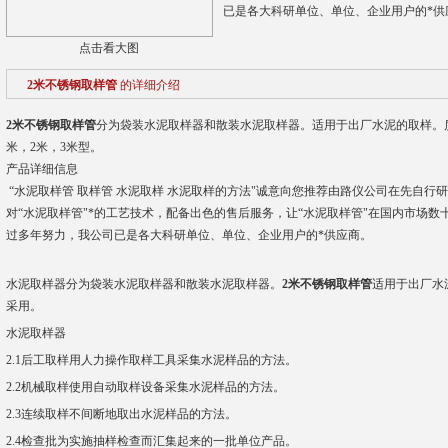
已是各大科研单位、单位、企业用户的*供
点击看大图
2米不锈钢取样管
的详细介绍
2米不锈钢取样管
分为袋装水泥取样器和散装水泥取样器。适用于出厂水泥的取样。质
米，2米，3米型。
产品详细信息
“水泥取样管 取样管 水泥取样 水泥取样的方法"诚意向您推荐由路仪公司在先自
对“水泥取样管"*的工艺技术，配备出色的售后服务，让“水泥取样管"在国内市场
过多年努力，我公司已是各大科研单位、单位、企业用户的*供应商。
水泥取样器分为袋装水泥取样器和散装水泥取样器。
2米不锈钢取样管
适用于出厂水
采用。
水泥取样器
2.1后工取样用人力操作取样工具采集水泥样品的方法。
2.2
机械取样使用自动取样设备采集水泥样品的方法。
2.3连续取样不间断地取出水泥样品的方法。
2.4检查批为实施抽样检查而汇集起来的一批单位产品。