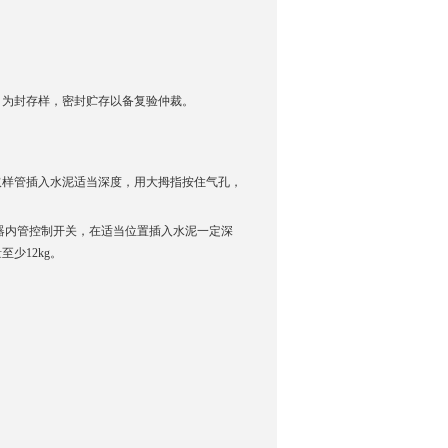
份 为封存样，密封贮存以备复验仲裁。
询
取样管插入水泥适当深度，用大拇指按住气孔，
器内管控制开关，在适当位置插入水泥一定深
少12kg。