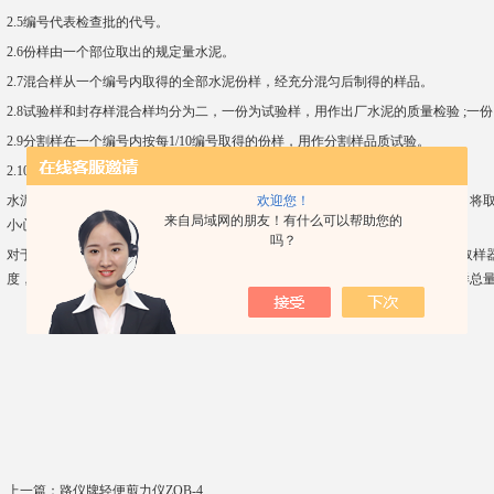
2.5编号代表检查批的代号。
2.6份样由一个部位取出的规定量水泥。
2.7混合样从一个编号内取得的全部水泥份样，经充分混匀后制得的样品。
2.8试验样和封存样混合样均分为二，一份为试验样，
用作出厂水泥的质量检验 ;一
2.9分割样在一个编号内按每1/10编号取得的份样，用作分割样品质试验。
2.10通用水泥用于一般土木建筑工程的水泥。
欢迎您！
水泥取样器取样方法：对进场的袋装水泥，每批随机选择20个以上不同的部分，将
来自局域网的朋友！有什么可以帮助您的
小心抽出样管，将所取样品放入洁净、干燥、不易污染的容器中。
吗？
对于散装水泥，当所取水泥深度不超过2m时，采用槽形管式取样器，通过转动取样
度，关闭后小心抽出，将所取样品放入洁净、干燥、不易受污染的容器中。取样总量至
上一篇：
路仪牌轻便剪力仪ZQB-4