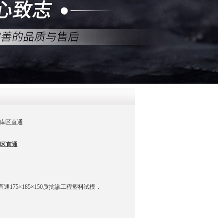
QQ
在线咨
）库区直通
库区直通
通175×185×150质抗渗工程塑料试模，