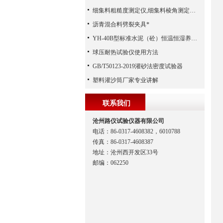
细集料粗糙度测定仪,细集料棱角测定仪,细集料冲击值试验仪 （河北路仪）
沥青混合料劈裂夹具*
YH-40B型标准水泥（砼）恒温恒湿养护箱常见故障及排除方法
球压耐热试验仪使用方法
GB/T50123-2019灌砂法密度试验器
塑料灌沙筒厂家专业讲解
联系我们
沧州路仪试验仪器有限公司
电话：86-0317-4608382，6010788
传真：86-0317-4608387
地址：沧州西开发区33号
邮编：062250