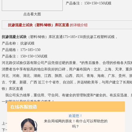
产品备注： 150×150×150试模
点击看大图
抗渗混凝土试块（塑料/铸铁）库区直通
的详细介绍
抗渗混凝土试块
（塑料/铸铁）库区直通175×185×150质抗渗工程塑料试模，
产品名称： 抗渗试模
产品规格： 175×185×150
产品备注： 150×150×150试模
河北路仪试验仪器有限公司产品凭借过硬的质量、*的售后服务、合理的价格各大院
消费者当中享有较高的地位和良好的口碑，用户遍布国内：北京、上海、天津、重
河北、河南、湖北、湖南、江西、陕西、山西、四川、青海、海南、广东、贵州、浙
古、宁夏、新疆、广西 近三十个省市、自治区，并远销欧美等，与用户建立了长期
铁）库区直通
我公司实力雄厚，重信用、守合同。有健全的管理制度和*健全的。有反应迅速、
一如既往以异的品质为客户服务！
欢迎您！
来自局域网的朋友！有什么可以帮助您的
上一篇：
路面标线厚度测量仪0.01mm
吗？
下一篇：
DM28DM08DM48气门研磨机