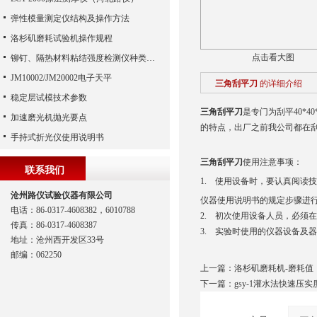
弹性模量测定仪结构及操作方法
洛杉矶磨耗试验机操作规程
点击看大图
铆钉、隔热材料粘结强度检测仪种类比较
JM10002/JM20002电子天平
三角刮平刀
的详细介绍
稳定层试模技术参数
三角刮平刀
是专门为刮平40*
加速磨光机抛光要点
的特点，出厂之前我公司都在
手持式折光仪使用说明书
三角刮平刀
使用注意事项：
联系我们
1. 使用设备时，要认真阅读
沧州路仪试验仪器有限公司
仪器使用说明书的规定步骤进
电话：86-0317-4608382，6010788
2. 初次使用设备人员，必须
传真：86-0317-4608387
3. 实验时使用的仪器设备及
地址：沧州西开发区33号
邮编：062250
上一篇：
洛杉矶磨耗机-磨耗值
下一篇：
gsy-1灌水法快速压实