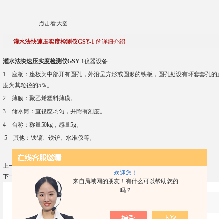
点击看大图
灌水法快速压实度检测仪GSY-1
的详细介绍
灌水法快速压实度检测仪GSY-1
仪器设备
1 座板：座板为中部开有圆孔，外沿呈方形或圆形的铁板，圆孔处设有环套套孔的直
度为其粒径的5％。
2 薄膜：聚乙烯塑料薄膜。
3 储水筒：直径应均匀，并附有刻度。
4 台称：称量50kg，感量5g。
5 其他：铁镐、铁铲、水准仪等。
上一篇：
三角刮平刀
欢迎您！
下一篇：
焊接检测尺40、40A
来自局域网的朋友！有什么可以帮助您的
吗？
产品：