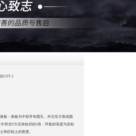
QQ
在线咨
仪GSY-1
测仪座板：座板为中部开有圆孔，外沿呈方形或圆
中所含Z大石块粒径的3倍，环套的高度为其粒
粒土和巨粒土的密度。