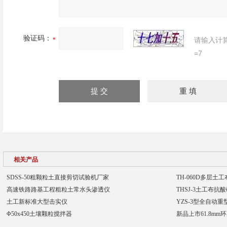
验证码：
请输入计
=7
相关产品
SDSS-50粗颗粒土直接剪切试验机厂家
TH-060D多层土
高速铁路路基工程粗粒土常水头渗透仪
THSJ-3土工布
土工新标准大型击实仪
YZS-3型全自动
Φ50x450土壤颗粒搅拌器
新品上市61.8mm