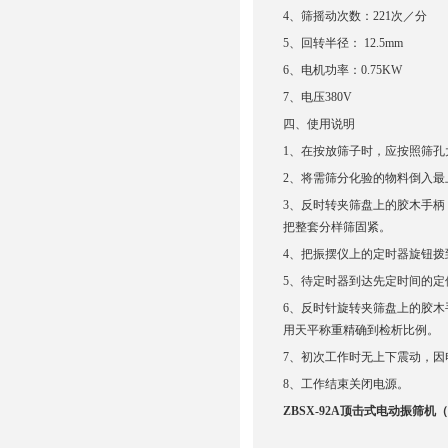
4、筛摇动次数：221次／分
5、回转半径： 12.5mm
6、电机功率：0.75KW
7、电压380V
四、使用说明
1、在按放筛子时，应按照筛
2、将需筛分化验的物料倒入
3、反时转夹筛盘上的胶木手
把整套分样筛固紧。
4、把振摆仪上的定时器旋钮
5、待定时器到达先定时间的定
6、反时针旋转夹筛盘上的胶
用天平称重精确到检析比例。
7、初次工作时无上下震动，
8、工作结束关闭电源。
ZBSX-92A顶击式电动振筛机