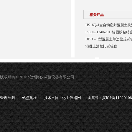
相关产品
HS16Q-1全自动密封混凝土
ISOJG/T340-2011锚固胶
DBD－3型混凝土单边盐冻试
混凝土泊松比试验仪
版权所有© 2018 沧州路仪试验仪器有限公司
管理登陆
站点地图
化工仪器网
冀ICP备1102010
技术支持：
备案号：