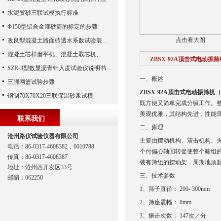
水泥胶砂三联试模执行标准
Φ150型铝合金灌砂筒的标定的步骤
点击看大图
改良型混凝土路面砖透水系数试验装置势
混凝土芯样磨平机、混凝土取芯机、混凝土钻芯机、混凝土磨平机
ZBSX-92A顶击式电动振
SZR-3型数显沥青针入度试验仪说明书、沥青针入度仪、数显沥青针入度测定仪（沧州路仪）
一、概述
三脚网篮试验步骤
ZBSX-92A顶击式电动振筛机
钢制70X70X20三联保温砂浆试模
既方便又简单完成分级工作。
美观优雅，其结构先进，性能
联系我们
二、原理
沧州路仪试验仪器有限公司
主要由摆动机构、震击机构、
电话：86-0317-4608382，6010788
个付偏心轴回转促使整个筛组
传真：86-0317-4608387
装有筛组的摆动架，周期地顶
地址：沧州西开发区33号
三、技术参数
邮编：062250
1、筛子直径： 200- 300mm
2、筛座震幅： 8mm
3、振击次数： 147次／分