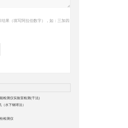
算结果（填写阿拉伯数字），如：三加四
貌智能检测仪实验室检测(干法)
验机（水下钢球法）
强螺栓检测仪