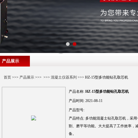
产品展示
首页
>>>
产品展示
>>> >>>
混凝土仪器系列
>>> HZ-15型多功能钻孔取芯机
产品名称:
HZ-15型多功能钻孔取芯机
产品时间:
2021-08-11
产品型号:
产品特点:
多功能混凝土钻孔取芯机，采用
割、磨平等功能。大大提高了工作效率，
备。