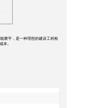
割能磨平，是一种理想的建设工程检
询
成本。