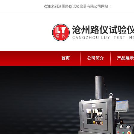
欢迎来到沧州路仪试验仪器有限公司网站！
首页
公司简介
产品展示