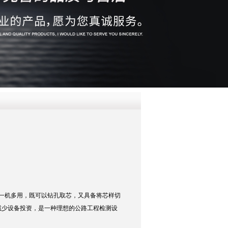
QQ
在线咨
一机多用，既可以钻孔取芯，又具备将芯样切
减少设备投资，是一种理想的公路工程检测设