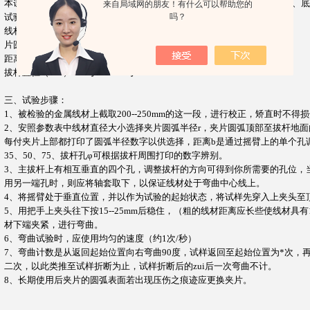
本试验机由手柄、夹具、拔杆、上夹头，加长杆，弹簧筒、摇臂，轴承座、底
来自局域网的朋友！有什么可以帮助您的
吗？
试验机参数
线材直径（
mm
）
3.0 5.0 6.5
--
8
片圆弧半径（
mm
）
10 15 20
距离（
mm
）
35 50 75
拔杆直径（
mm
）
3.5
与
4.5 5.57
与
9
三、
试验步骤：
1
、被检验的金属线材上截取
200
--
250mm
的这一段，进行校正，矫直时不得损
2
、安照参数表中线材直径大小选择夹片圆弧半径
r
，夹片圆弧顶部至拔杆地面
每付夹片上部都打印了圆弧半径数字以供选择，距离
b
是通过摇臂上的单个孔
35
、
50
、
75
、拔杆孔
φ
可根据拔杆周围打印的数字辨别。
3
、主拔杆上有相互垂直的四个孔，调整拔杆的方向可得到你所需要的孔位，
用另一端孔时，则应将轴套取下，以保证线材处于弯曲中心线上。
4
、将摇臂处于垂直位置，并以作为试验的起始状态，将试样先穿入上夹头至
5
、用把手上夹头往下按
15
--
25mm
后稳住，（粗的线材距离应长些使线材具有
材下端夹紧，进行弯曲。
6
、弯曲试验时，应使用均匀的速度（约
1
次
/
秒）
7
、
弯曲计数是从返回起始位置向右弯曲
90
度，试样返回至起始位置为*次，
二次，以此类推至试样折断为止，试样折断后的zui后一次弯曲不计。
8
、长期使用后夹片的圆弧表面若出现压伤之痕迹应更换夹片。