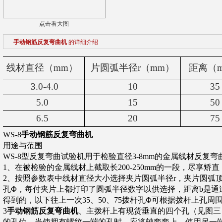
点击看大图
手动钢筋反复弯曲机
的详细介绍
线材直径（
mm
）
片圆弧半径
r
（
mm
）
距离（
3.0-4.0
10
35
5.0
15
50
6.5
20
75
WS-8
手动钢筋反复弯曲机
用途与范围
WS-8
型反复弯曲试验机用于检验直径
3
-8mm
的金属线材反复弯
1
、在被检验的金属线材上截取长
200
-250mm
的一段，尽享矫直
2
、按照参数表中线材直径大小选择夹片圆弧半径
r
，夹片圆弧
孔Φ，每付夹片上都打印了圆弧半径数字以供选择，距离
b
是通
得到的，以下往上一次
35
、
50
、
75
拨杆孔Φ可根据拨杆上孔周
3
手动钢筋反复弯曲机
、主拨杆上有现货垂直的四个孔（见图三
的孔位，当使拥有螺纹一端的孔时，应将轴套套上，使用另一