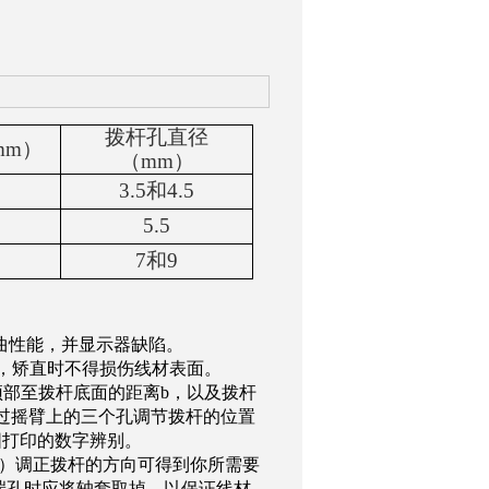
拨杆孔直径
mm
）
（
mm
）
3.5
和
4.5
5.5
7
和
9
曲性能，并显示器缺陷。
，矫直时不得损伤线材表面。
顶部至拨杆底面的距离
b
，以及拨杆
过摇臂上的三个孔调节拨杆的位置
围打印的数字辨别。
）调正拨杆的方向可得到你所需要
端孔时应将轴套取掉，以保证线材