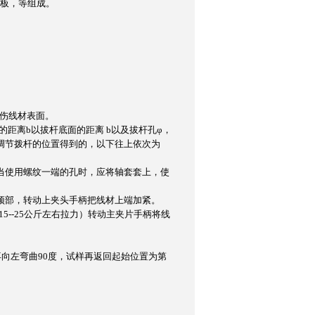
板，等组成。
伤线材表面。
的距离
b
以拔杆底面的距离
b
以及拔杆孔
φ
，
调节拨杆的位置得到的，以下往上依次为
当使用螺纹一端的孔时，应将轴套套上，使
顶部，转动上夹头手柄把线材上端加紧。
15
--
25
公斤左右拉力）转动主夹片手柄将线
再向左弯曲
90
度，试样再返回起始位置为第