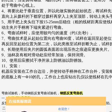
处于弯曲中心线上。
4
、将要比处于垂直位置，并以此做实验的起始状态，将试样先
直向上从拨杆的下都穿过拨杆再穿入上夹至顶部，转动上夹头
5
、用手把上夹头往下按
15
-25mm
后稳住（粗的线材距离应使线
动主夹片手柄将下端夹紧进行弯曲。
6
、弯曲试样时，应使用较均匀的速度（约
1
次
/
秒）。
7
、弯曲技术是从起始位置向右弯曲
90
度，试样在返回至起使位
再反回至起始位置为第二次，以此类推至试样折断为止，试样折
8
、长期使用后夹片的圆弧表面若出现压伤之痕迹应更换夹片。
9
、油杯及有相对滑动处应经常加油，保持润滑。
10
、使用后应擦拭干净并涂上防锈油以防锈蚀。
11
、安装：
机器应安装在工作台边沿，并使转动手柄伸在工作台外，安装
的底板上有一Φ
10
的孔，工作台上也应钻出孔仪以使线材在孔
弯曲试验机，手动钢筋反复弯曲试验机，
钢筋反复弯曲机
一、
钢筋反复弯曲机
用途
反复弯曲试验机用于检验直径
3
--
8mm
的金属材料反复弯曲性能并显示其缺陷
二、主要参数：
欢迎您！