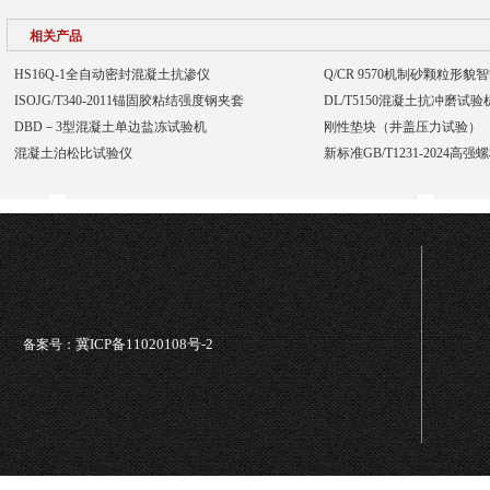
相关产品
HS16Q-1全自动密封混凝土抗渗仪
Q/CR 9570机制砂颗粒形
ISOJG/T340-2011锚固胶粘结强度钢夹套
DL/T5150混凝土抗冲磨试
DBD－3型混凝土单边盐冻试验机
刚性垫块（井盖压力试验）
混凝土泊松比试验仪
新标准GB/T1231-2024高
冀ICP备11020108号-2
备案号：