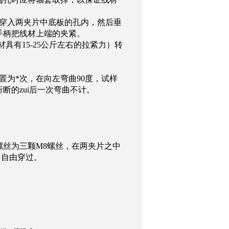
穿入两夹片中底板的孔内，然后垂
手柄把线材上端的夹紧。
材具有
15-25
公斤左右的拉紧力）转
置为*次，在向左弯曲
90
度，试样
询
断的zui后一次弯曲不计。
螺丝为三颗
M8
螺丝，在两夹片之中
中自由穿过。
。