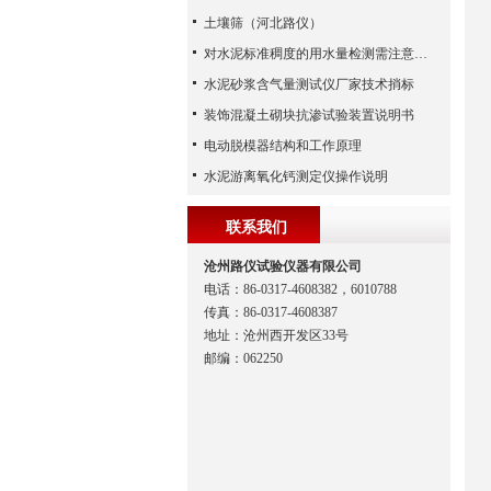
土壤筛（河北路仪）
对水泥标准稠度的用水量检测需注意哪些？
水泥砂浆含气量测试仪厂家技术捎标
装饰混凝土砌块抗渗试验装置说明书
电动脱模器结构和工作原理
水泥游离氧化钙测定仪操作说明
联系我们
沧州路仪试验仪器有限公司
电话：86-0317-4608382，6010788
传真：86-0317-4608387
地址：沧州西开发区33号
邮编：062250